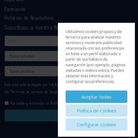
Formación
Histórico de Newsletters
Suscríbase a nuestra Newsletter
Utilizamos cookies propias y de
terceros para analizar nuestros
Email
servicios y mostrarle publicidad
relacionada con sus preferencias
en base a un perfil elaborado a
Actividad
partir de sus hábitos de
navegación (por ejemplo, páginas
Provincia
visitadas o videos vistos). Puedes
obtener más información y
configurar sus preferencias.
Este sitio está protegido por reCAPTCHA y se aplican la
Política de privacidad
y
los
Términos de servicio
de Google.
Aceptar todas
He leído y entiendo la
Política de Privacidad
Política de Cookies
Enviar
Configurar cookies