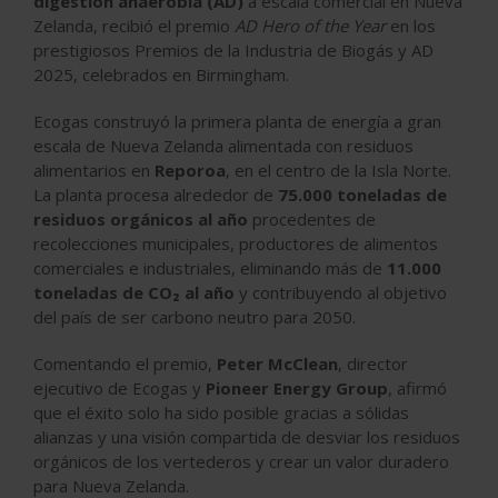
digestión anaerobia (AD)
a escala comercial en Nueva
Zelanda, recibió el premio
AD Hero of the Year
en los
prestigiosos Premios de la Industria de Biogás y AD
2025, celebrados en Birmingham.
Ecogas construyó la primera planta de energía a gran
escala de Nueva Zelanda alimentada con residuos
alimentarios en
Reporoa
, en el centro de la Isla Norte.
La planta procesa alrededor de
75.000 toneladas de
residuos orgánicos al año
procedentes de
recolecciones municipales, productores de alimentos
comerciales e industriales, eliminando más de
11.000
toneladas de CO₂ al año
y contribuyendo al objetivo
del país de ser carbono neutro para 2050.
Comentando el premio,
Peter McClean
, director
ejecutivo de Ecogas y
Pioneer Energy Group
, afirmó
que el éxito solo ha sido posible gracias a sólidas
alianzas y una visión compartida de desviar los residuos
orgánicos de los vertederos y crear un valor duradero
para Nueva Zelanda.