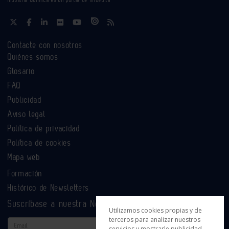
Contacte con nosotros
Quiénes somos
Glosario
FAQ
Publicidad
Aviso legal
Política de privacidad
Política de cookies
Mapa web
Formación
Histórico de Newsletters
Suscríbase a nuestra Newsletter
Utilizamos cookies propias y de
terceros para analizar nuestros
Email
servicios y mostrarle publicidad