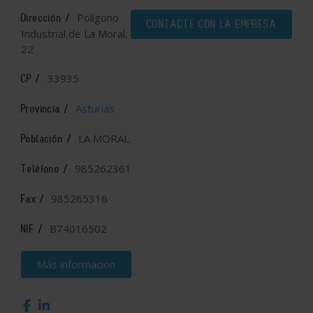
Polígono
Dirección /
CONTACTE CON LA EMPRESA
Industrial de La Moral,
22
33935
CP /
Asturias
Provincia /
LA MORAL
Población /
985262361
Teléfono /
985265316
Fax /
B74016502
NIF /
Más información