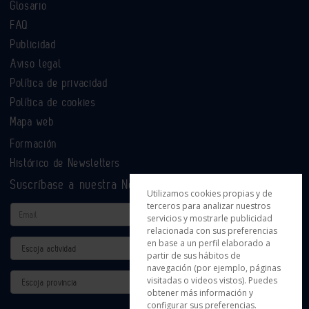
Glosario
FAQ
Publicidad
Aviso legal
Política de privacidad
Política de cookies
Mapa web
Formación
Histórico de Newsletters
Suscríbase a nuestra Newsletter
Utilizamos cookies propias y de
terceros para analizar nuestros
Email
servicios y mostrarle publicidad
relacionada con sus preferencias
en base a un perfil elaborado a
Actividad
partir de sus hábitos de
navegación (por ejemplo, páginas
Provincia
visitadas o videos vistos). Puedes
obtener más información y
configurar sus preferencias.