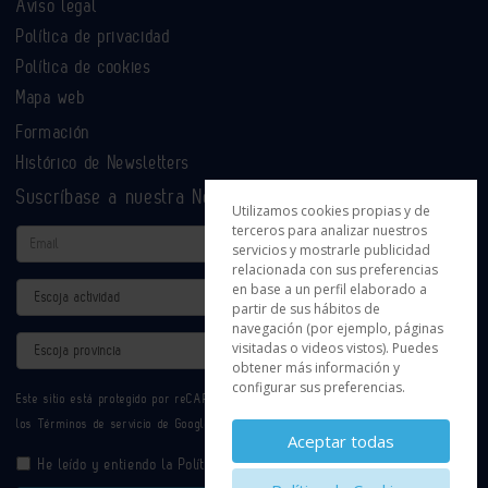
Aviso legal
Política de privacidad
Política de cookies
Mapa web
Formación
Histórico de Newsletters
Suscríbase a nuestra Newsletter
Utilizamos cookies propias y de
terceros para analizar nuestros
Email
servicios y mostrarle publicidad
relacionada con sus preferencias
en base a un perfil elaborado a
Actividad
partir de sus hábitos de
navegación (por ejemplo, páginas
Provincia
visitadas o videos vistos). Puedes
obtener más información y
configurar sus preferencias.
Este sitio está protegido por reCAPTCHA y se aplican la
Política de privacidad
y
los
Términos de servicio
de Google.
Aceptar todas
He leído y entiendo la
Política de Privacidad