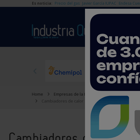
Es noticia:
Precio del gas
Javier García IUPAC
Endesa Cue
Home
Empresas de la Industria Química
Equipo
Cambiadores de calor
Cambiadores de calor