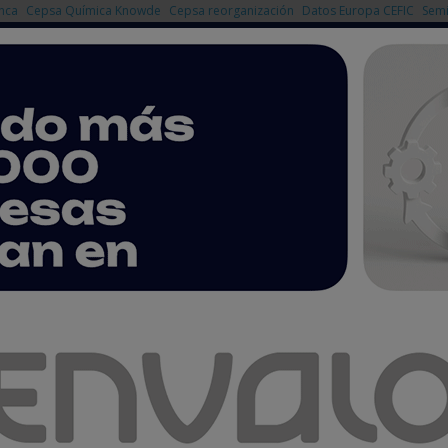
nca
Cepsa Química Knowde
Cepsa reorganización
Datos Europa CEFIC
Semi
NOTICIAS
PRODUCTOS
AGENDA
EMPRESAS PREMIUM
s estáticos de proceso de líquidos y gases