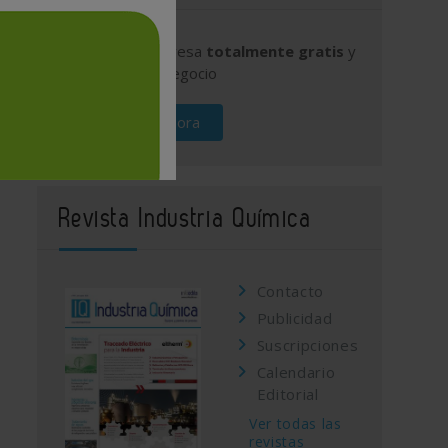
Publique su empresa
totalmente gratis
y
promocione su negocio
Regístrese ahora
Revista Industria Química
Contacto
Publicidad
Suscripciones
Calendario
Editorial
Ver todas las
revistas