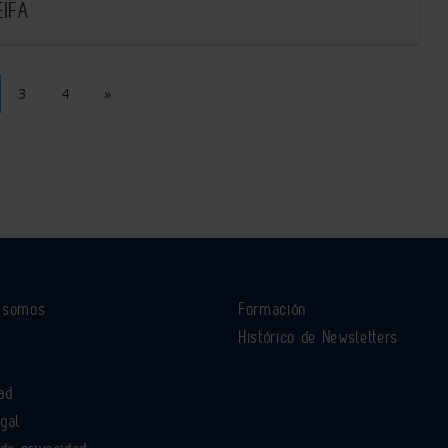
EIFA
3
4
»
s somos
Formación
Histórico de Newsletters
ad
egal