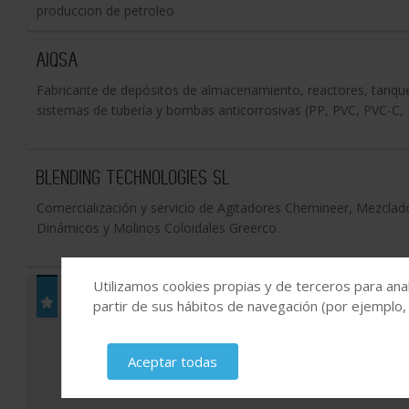
produccion de petroleo
AIQSA
Fabricante de depósitos de almacenamiento, reactores, tanque
sistemas de tubería y bombas anticorrosivas (PP, PVC, PVC-C
BLENDING TECHNOLOGIES SL
Comercialización y servicio de Agitadores Chemineer, Mezclad
Dinámicos y Molinos Coloidales Greerco.
Utilizamos cookies propias y de terceros para anal
COMEVAL, S.L.
partir de sus hábitos de navegación (por ejemplo,
COMEVAL VALVE SYSTEMS es una compañ
fabricante y distribuidor profesional de
Aceptar todas
capacidades de mantenimiento, modifica
los sectores de mercado de Aguas, Climat