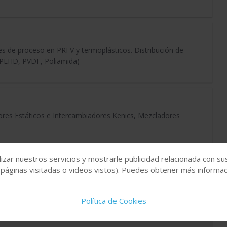
s de proceso en PRFV y termoplásticos. Distribución de
, PEHD, PVDF, Poliamida)
ores Estáticos e Intercambiadores Kenics, Mezcladores
izar nuestros servicios y mostrarle publicidad relacionada con su
 páginas visitadas o videos vistos). Puedes obtener más informaci
ía de larga tradición establecida en España como un
 válvulas y productos de control de fluidos aportando
Política de Cookies
ción y servicio de reparación y con una sólida presencia en
ización Civil, Energía e Industria.