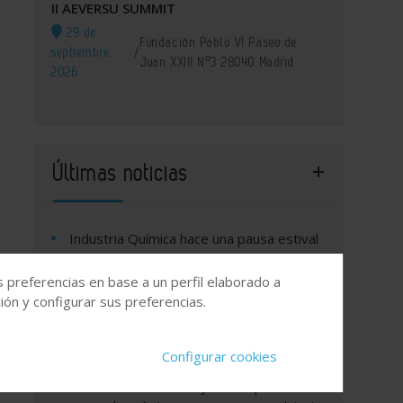
II AEVERSU SUMMIT
29 de
Fundación Pablo VI Paseo de
septiembre,
/
Juan XXIII Nº3 28040 Madrid
2026
Últimas noticias
Industria Química hace una pausa estival
y prepara un septiembre repleto de
actualidad técnica y especializada
s preferencias en base a un perfil elaborado a
ón y configurar sus preferencias.
El Gobierno destina 233 millones a tres
proyectos estratégicos de hidrógeno
verde, con Repsol como principal
Configurar cookies
beneficiario
BASF detecta una mejora temporal del