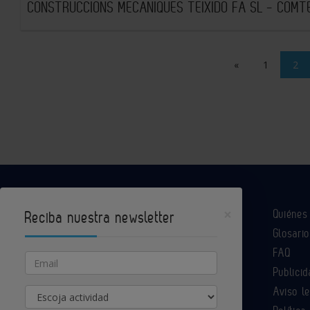
CONSTRUCCIONS MECANIQUES TEIXIDO FA SL - COMT
«
1
2
×
Quiéne
Reciba nuestra newsletter
Glosario
Industria Química es un portal de Infoedita
FAQ
Email
Publicid
Aviso l
Actividad
Contacte con nosotros