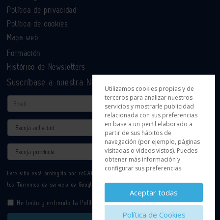
Política de privacidad
Política de cookies
Mapa web
Formación
Histórico de Newsletters
Suscríbase a nuestra Newsletter
Utilizamos cookies propias y de
terceros para analizar nuestros
Email
servicios y mostrarle publicidad
relacionada con sus preferencias
en base a un perfil elaborado a
Actividad
partir de sus hábitos de
navegación (por ejemplo, páginas
Provincia
visitadas o videos vistos). Puedes
obtener más información y
configurar sus preferencias.
Este sitio está protegido por reCAPTCHA y se aplican la
Política de privacidad
y
los
Términos de servicio
de Google.
Aceptar todas
He leído y entiendo la
Política de Privacidad
Política de Cookies