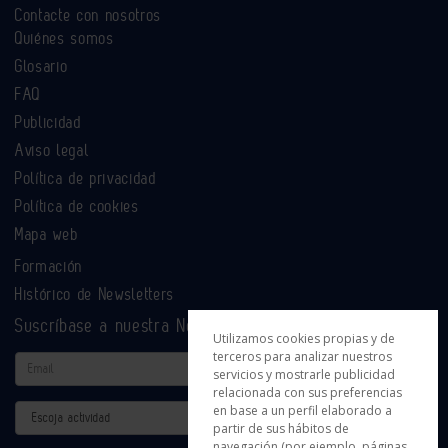
Contacte con nosotros
Quiénes somos
Glosario
FAQ
Publicidad
Aviso legal
Política de privacidad
Política de cookies
Mapa web
Formación
Histórico de Newsletters
Suscríbase a nuestra Newsletter
Utilizamos cookies propias y de
terceros para analizar nuestros
Email
servicios y mostrarle publicidad
relacionada con sus preferencias
en base a un perfil elaborado a
Actividad
partir de sus hábitos de
navegación (por ejemplo, páginas