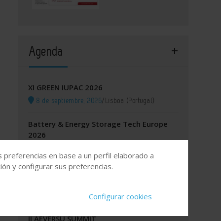
Agenda
XI GREEN IUPAC 2026
8 de septiembre, 2026
/
Lisboa (Portugal)
Battery & Energy Storage Tech Europe
2026
8 de septiembre, 2026
/
Fira Barcelona, España
s preferencias en base a un perfil elaborado a
ón y configurar sus preferencias.
Itinerario Formativo Especializado para
los OCS y para las EICIS
14 de septiembre, 2026
/
Online
Configurar cookies
II AEVERSU SUMMIT