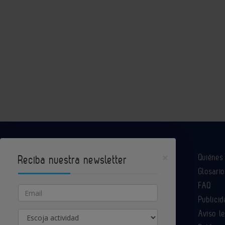
×
Quiéne
Reciba nuestra newsletter
Glosario
Industria Química es un portal de Infoedita
FAQ
Email
Publicid
Aviso l
Actividad