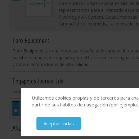
La empresa Lödige España es filial d
representamos para el mercado españo
Flottweg y AK System. Estas empresas su
farmacéutica, cosmética, alimentaria, q
Toro Equipment
Toro Equipment es una empresa española de carácter internacio
puesta en marcha de equipos para el tratamiento de aguas res
y tratamiento de lodos de alta calidad.
Tegapetex Iberica Lda
Fabricante y exportador de filtros
Utilizamos cookies propias y de terceros para anal
partir de sus hábitos de navegación (por ejemplo,
SAHIVO, S.A.
Aceptar todas
ANDREU BOET EQUIPAMENTS