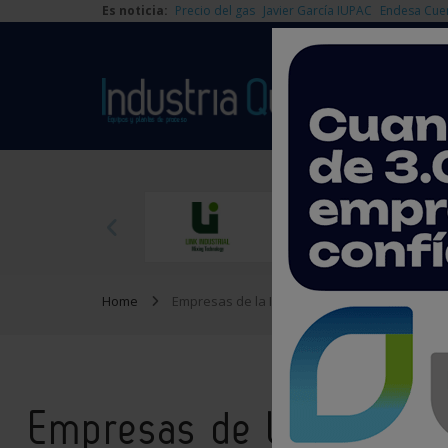
Es noticia:
Precio del gas
Javier García IUPAC
Endesa Cue
Home
Empresas de la Industria Química
Empresas de la Industri