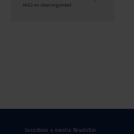
NIS2 en ciberseguridad
Suscríbase a nuestra Newsletter