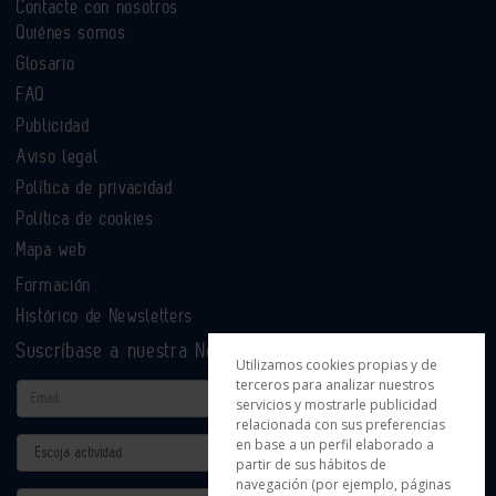
Contacte con nosotros
Quiénes somos
Glosario
FAQ
Publicidad
Aviso legal
Política de privacidad
Política de cookies
Mapa web
Formación
Histórico de Newsletters
Suscríbase a nuestra Newsletter
Utilizamos cookies propias y de
terceros para analizar nuestros
Email
servicios y mostrarle publicidad
relacionada con sus preferencias
en base a un perfil elaborado a
Actividad
partir de sus hábitos de
navegación (por ejemplo, páginas