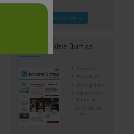
Regístrese ahora
Revista Industria Química
Contacto
Publicidad
Suscripciones
Calendario
Editorial
Ver todas las
revistas