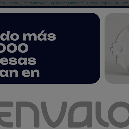
nca
Cepsa Química Knowde
Cepsa reorganización
Datos Europa CEFIC
Semi
NOTICIAS
PRODUCTOS
AGENDA
EMPRESAS PREMIUM
título de Experto Universitario en Bioplásticos y Biocomposites
t de València crean el