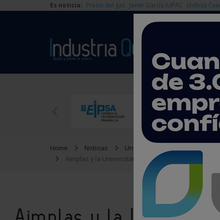
Es noticia:
Precio del gas
Javier García IUPAC
Endesa Cue
Home
Noticias
Universidad
Aimplas y la Universitat de València crean el primer 
Aimplas y la Universita