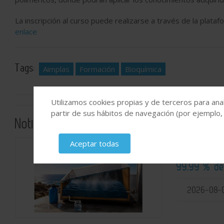
La inscripción al curso puede realizarse a través de la pla
enlace
Tags:
Aimplas
Formación
Bioquímica
Utilizamos cookies propias y de terceros para anal
partir de sus hábitos de navegación (por ejemplo,
Noticias relacionadas
Aceptar todas
La UNIST d
99,99 % de
2026-08-