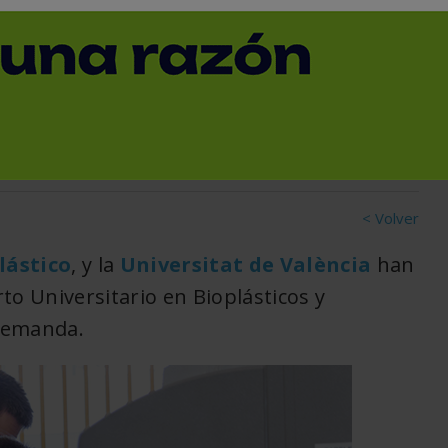
 Universitario en
sites
< Volver
lástico
, y la
Universitat de València
han
to Universitario en Bioplásticos y
 demanda.