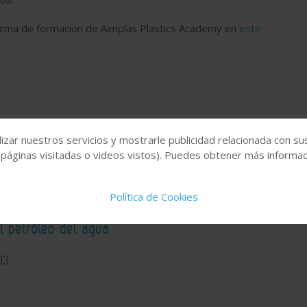
taforma de formación de Aimplas Plastics Academy en
este
izar nuestros servicios y mostrarle publicidad relacionada con su
 páginas visitadas o videos vistos). Puedes obtener más informaci
Política de Cookies
esarrolla una membrana solar que elimina el
l petróleo del agua
03