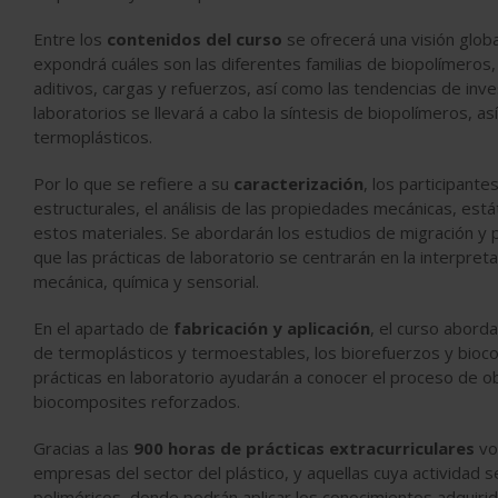
Entre los
contenidos del curso
se ofrecerá una visión globa
expondrá cuáles son las diferentes familias de biopolímeros,
aditivos, cargas y refuerzos, así como las tendencias de inves
laboratorios se llevará a cabo la síntesis de biopolímeros, a
termoplásticos.
Por lo que se refiere a su
caracterización
, los participant
estructurales, el análisis de las propiedades mecánicas, est
estos materiales. Se abordarán los estudios de migración y 
que las prácticas de laboratorio se centrarán en la interpret
mecánica, química y sensorial.
En el apartado de
fabricación y aplicación
, el curso abord
de termoplásticos y termoestables, los biorefuerzos y biocom
prácticas en laboratorio ayudarán a conocer el proceso de o
biocomposites reforzados.
Gracias a las
900 horas de prácticas extracurriculares
vo
empresas del sector del plástico, y aquellas cuya actividad sea
poliméricos, donde podrán aplicar los conocimientos adquirid