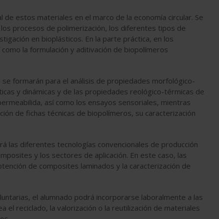
l de estos materiales en el marco de la economía circular. Se
 los procesos de polimerización, los diferentes tipos de
tigación en bioplásticos. En la parte práctica, en los
sí como la formulación y aditivación de biopolímeros
es se formarán para el análisis de propiedades morfológico-
áticas y dinámicas y de las propiedades reológico-térmicas de
permeabilida, así como los ensayos sensoriales, mientras
ación de fichas técnicas de biopolímeros, su caracterización
ará las diferentes tecnologías convencionales de producción
posites y los sectores de aplicación. En este caso, las
btención de composites laminados y la caracterización de
luntarias, el alumnado podrá incorporarse laboralmente a las
 el reciclado, la valorización o la reutilización de materiales
os.