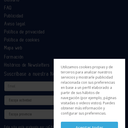
FAQ
Publicidad
Aviso legal
Política de privacidad
Política de cookies
Mapa web
Formación
Histórico de Newsletters
Utilizamos cookies propias y de
terceros para analizar nuestros
Suscríbase a nuestra Newsletter
servicios y mostrarle publicidad
relacionada con sus preferencias
Email
en base a un perfil elaborado a
partir de sus hábitos de
navegación (por ejemplo, páginas
Actividad
visitadas o videos vistos). Puedes
obtener más información y
Provincia
configurar sus preferencias.
Aceptar todas
Este sitio está protegido por reCAPTCHA y se aplican la
Política de privacidad
y