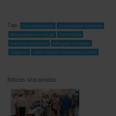
Tags:
Descarbonización
Sostenibilidad Ambiental
Almacenamiento energía
Fotovoltaica
transición energética
hidrógeno renovable
Congreso
Unión Española Fotovoltaica (UNEF)
Noticias relacionadas