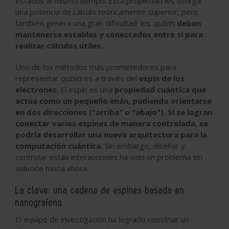
estados al mismo tiempo. Esta propiedad les otorga
una potencia de cálculo teóricamente superior, pero
también genera una gran dificultad: los
qubits
deben
mantenerse estables y conectados entre sí para
realizar cálculos útiles.
Uno de los métodos más prometedores para
representar
qubits
es a través del
espín de los
electrones
. El espín es una
propiedad cuántica que
actúa como un pequeño imán, pudiendo orientarse
en dos direcciones ("arriba" o "abajo"). Si se logran
conectar varios espines de manera controlada, se
podría desarrollar una nueva arquitectura para la
computación cuántica.
Sin embargo, diseñar y
controlar estas interacciones ha sido un problema sin
solución hasta ahora.
La clave: una cadena de espines basada en
nanografeno
El equipo de investigación ha logrado construir un