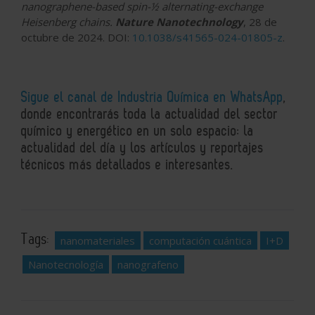
nanographene-based spin-½ alternating-exchange
Heisenberg chains.
Nature Nanotechnology
, 28 de
octubre de 2024. DOI:
10.1038/s41565-024-01805-z
.
Sigue el canal de Industria Química en WhatsApp
,
donde encontrarás toda la actualidad del sector
químico y energético en un solo espacio: la
actualidad del día y los artículos y reportajes
técnicos más detallados e interesantes.
Tags:
nanomateriales
computación cuántica
I+D
Nanotecnología
nanografeno