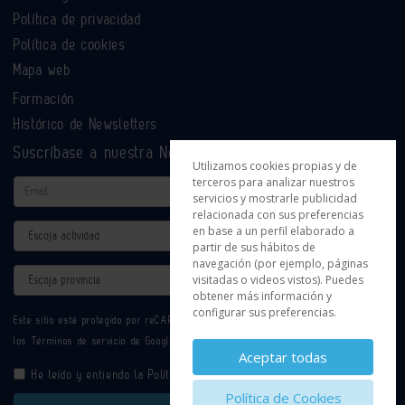
Política de privacidad
Política de cookies
Mapa web
Formación
Histórico de Newsletters
Suscríbase a nuestra Newsletter
Utilizamos cookies propias y de
terceros para analizar nuestros
Email
servicios y mostrarle publicidad
relacionada con sus preferencias
Actividad
en base a un perfil elaborado a
partir de sus hábitos de
navegación (por ejemplo, páginas
Provincia
visitadas o videos vistos). Puedes
obtener más información y
configurar sus preferencias.
Este sitio está protegido por reCAPTCHA y se aplican la
Política de privacidad
y
los
Términos de servicio
de Google.
Aceptar todas
He leído y entiendo la
Política de Privacidad
Política de Cookies