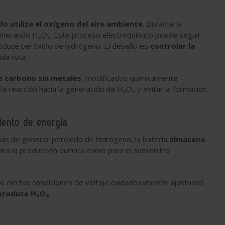
o utiliza el oxígeno del aire ambiente
. Durante la
 generando H₂O₂. Este proceso electroquímico puede seguir
roduce peróxido de hidrógeno. El desafío es
controlar la
da ruta.
e carbono sin metales
, modificados químicamente
r la reacción hacia la generación de H₂O₂ y evitar la formación
ento de energía
ás de generar peróxido de hidrógeno, la batería
almacena
ara la producción química como para el suministro
ajo ciertas condiciones de voltaje cuidadosamente ajustadas
 produce H₂O₂
.