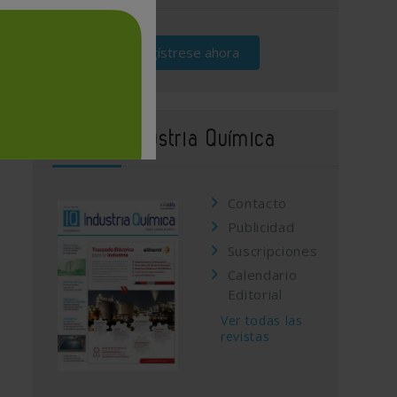
Regístrese ahora
Revista Industria Química
Contacto
Publicidad
Suscripciones
Calendario
Editorial
Ver todas las
revistas