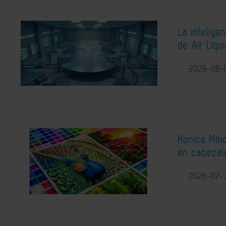
La intelige
de Air Liqu
2026-08-
Konica Mino
en cabezale
2026-07-