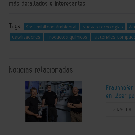
más detallados e interesantes.
Tags:
Sostenibilidad Ambiental
Nuevas tecnologías
Al
Catalizadores
Productos químicos
Materiales Compue
Noticias relacionadas
Fraunhofer
en láser pa
2026-08-