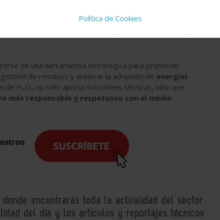
 peróxido de hidrógeno y permitir su producción
in situ
, se
 riesgos logísticos.
Política de Cookies
antes y no tóxicos
como el zinc y el carbono contribuye a
ertirse en una herramienta estratégica para promover
a gestión de residuos y acelerar la adopción de
energías
ión de H₂O₂ no solo aporta soluciones técnicas, sino que
vo más responsable y respetuoso con el medio
uestros
, donde encontrarás toda la actualidad del sector
idad del día y los artículos y reportajes técnicos