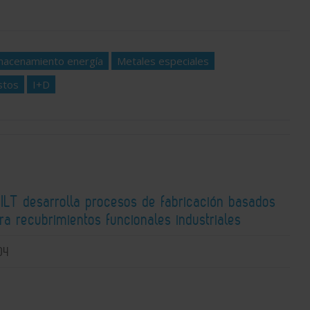
macenamiento energía
Metales especiales
stos
I+D
 ILT desarrolla procesos de fabricación basados
ra recubrimientos funcionales industriales
04