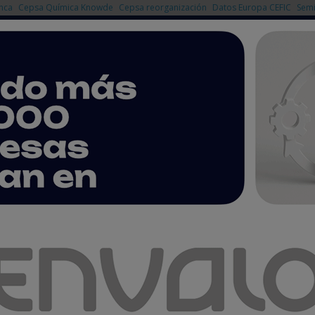
nca
Cepsa Química Knowde
Cepsa reorganización
Datos Europa CEFIC
Semi
NOTICIAS
PRODUCTOS
AGENDA
EMPRESAS PREMIUM
ías de zinc-aire: una alternativa sostenible
 de hidrógeno mediante