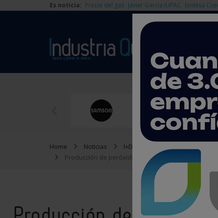
Es noticia:
Precio del gas
Javier García IUPAC
Endesa Cue
Home
Noticias
I+D
Producción de peróxido de hidrógeno mediante bater
Producción de peróxido