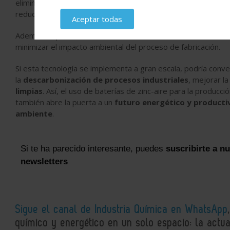
eliminar la necesidad de transportar grandes cantidades de
reducen tanto las emisiones asociadas al transporte como los
Aceptar todas
Además, la posibilidad de utilizar materiales
baratos, abund
minimizar el impacto ambiental del proceso de fabricación.
Si esta tecnología se implementa a gran escala, podría conv
la
descarbonización de procesos industriales
, mejorar l
limpias
. Así, el uso de baterías de zinc-aire para la producc
también abre la puerta a un
futuro energético y producti
ambiente
.
Si te ha parecido interesante, puedes
suscribirte a n
newsletters
Sigue el canal de Industria Química en WhatsApp
químico y energético en un solo espacio: la actual