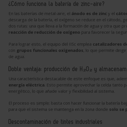
¿Cómo funciona la batería de zinc-aire?
En las baterías de metal-aire, el
ánodo es de zinc
y el
cátod
descarga de la batería, el oxígeno se reduce en el cátodo,
dos rutas: una que lleva a la formación de agua y otra que p
reacción de reducción de oxígeno
para favorecer la segun
Para lograr esto, el equipo del IISc emplea
catalizadores d
con
grupos funcionales oxigenados
, lo que permite dirigi
de agua.
Doble ventaja: producción de H₂O₂ y almacenami
Una característica destacable de este enfoque es que, adem
energía eléctrica
. Esto permite aprovechar la celda tanto p
energético, lo que añade valor y flexibilidad al sistema.
El proceso es simple: basta con hacer funcionar la batería b
para que el sistema se mantenga en la zona donde
solo se
Descontaminación de tintes industriales