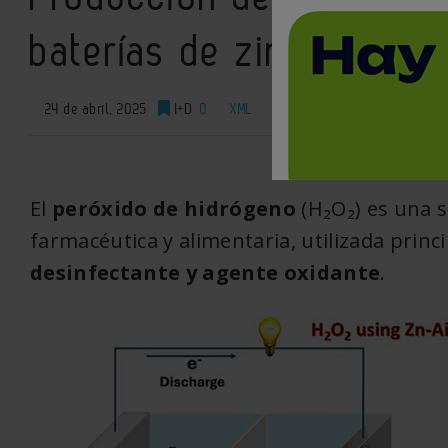
baterías de zinc-aire: u
24 de abril, 2025
I+D
0
XML
El
peróxido de hidrógeno
(H₂O₂) es una s
farmacéutica y alimentaria, utilizada pri
desinfectante y agente oxidante
.