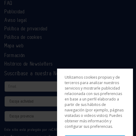
FAQ
Publicidad
Aviso legal
Política de privacidad
Política de cookies
Mapa web
Formación
Histórico de Newsletters
Suscríbase a nuestra Newsletter
Utilizamos cookies propias y de
terceros para analizar nuestros
Email
servicios y mostrarle publicidad
relacionada con sus preferencias
en base a un perfil elaborado a
Actividad
partir de sus hábitos de
navegación (por ejemplo, páginas
Provincia
visitadas o videos vistos). Puedes
obtener más información y
configurar sus preferencias.
Este sitio está protegido por reCAPTCHA y se aplican la
Política de privacidad
y