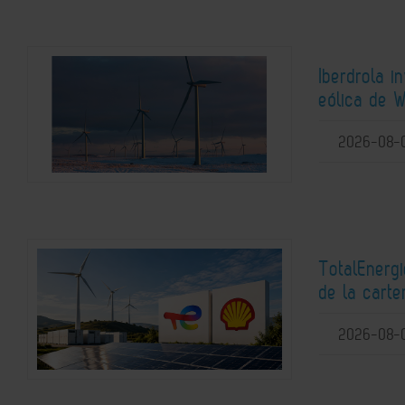
Iberdrola i
eólica de W
2026-08-
TotalEnerg
de la carte
2026-08-