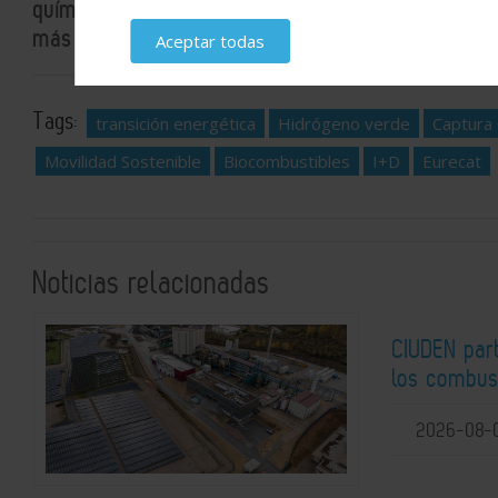
químico y energético en un solo espacio: la actual
más detallados e interesantes.
Aceptar todas
Tags:
transición energética
Hidrógeno verde
Captura
Movilidad Sostenible
Biocombustibles
I+D
Eurecat
Noticias relacionadas
CIUDEN par
los combust
2026-08-