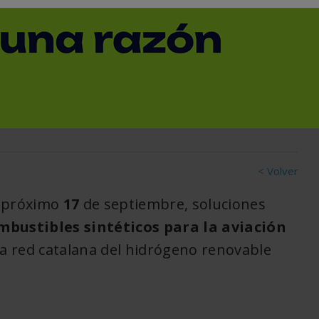
ones tecnológicas para
s sintéticos para
stenible
< Volver
l próximo
17
de septiembre, soluciones
bustibles sintéticos para la aviación
 la red catalana del hidrógeno renovable