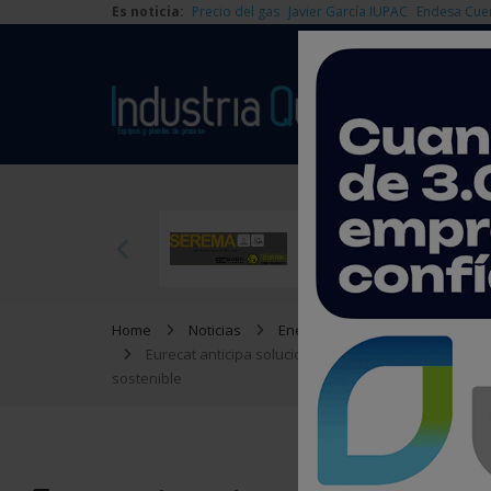
Es noticia:
Precio del gas
Javier García IUPAC
Endesa Cue
Home
Noticias
Energía
Eurecat anticipa soluciones tecnológicas para produ
sostenible