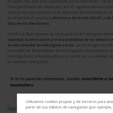
El
Demo Day
, que está organizado por la red H2CAT, con la 
l’Energia Eficient de Catalunya y ACCIÓ, agencia para la com
compartido para avanzar en la reducción de emisiones en la
en el territorio”,
explica la
directora de la red H2CAT y de 
Díaz de los Bernardos.
H2CAT, la Red Catalana de Innovación en el Hidrógeno Renov
impulsar la innovación y la escalabilidad de las industr
escala mundial en hidrógeno verde.
La red integra las in
renovable de
17
entidades de investigación con presencia e
investigadores e investigadoras, y cuenta con un catálogo 
la transición energética.
Si te ha parecido interesante, puedes
suscribirte a n
newsletters
Utilizamos cookies propias y de terceros para anal
partir de sus hábitos de navegación (por ejemplo,
Sigue el canal de Industria Química en WhatsApp