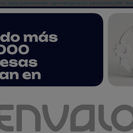
nca
Cepsa Química Knowde
Cepsa reorganización
Datos Europa CEFIC
Semi
NOTICIAS
PRODUCTOS
AGENDA
EMPRESAS PREMIUM
cir biocombustibles sintéticos para aviación y movilidad