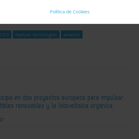
idad del día y los artículos y reportajes técnicos
Política de Cookies
 CO2
Nuevas tecnologías
aviación
ticipa en dos proyectos europeos para impulsar
ibles renovables y la fotovoltaica orgánica
07