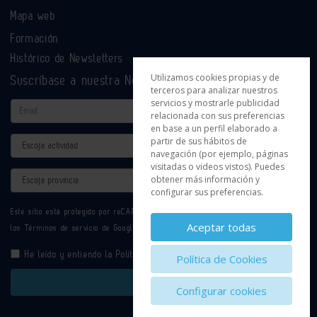
Mapa web
Formación
Histórico de Newsletters
Utilizamos cookies propias y de
Suscríbase a nuestra Newsletter
terceros para analizar nuestros
servicios y mostrarle publicidad
Email
relacionada con sus preferencias
en base a un perfil elaborado a
Actividad
partir de sus hábitos de
navegación (por ejemplo, páginas
visitadas o videos vistos). Puedes
Provincia
obtener más información y
configurar sus preferencias.
Este sitio está protegido por reCAPTCHA y se aplican la
Política de privacidad
y
Aceptar todas
los
Términos de servicio
de Google.
He leído y entiendo la
Política de Privacidad
Política de Cookies
Enviar
Configurar cookies