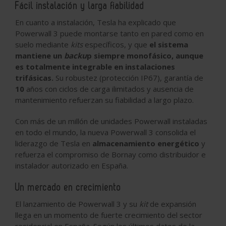
Fácil instalación y larga fiabilidad
En cuanto a instalación, Tesla ha explicado que
Powerwall 3 puede montarse tanto en pared como en
suelo mediante
kits
específicos, y que
el sistema
mantiene un
backu
p siempre monofásico, aunque
es totalmente integrable en instalaciones
trifásicas.
Su robustez (protección IP67), garantía de
10
años con ciclos de carga ilimitados y ausencia de
mantenimiento refuerzan su fiabilidad a largo plazo.
Con más de un millón de unidades Powerwall instaladas
en todo el mundo, la nueva Powerwall 3 consolida el
liderazgo de Tesla en
almacenamiento energético
y
refuerza el compromiso de Bornay como distribuidor e
instalador autorizado en España.
Un mercado en crecimiento
El lanzamiento de Powerwall 3 y su
kit
de expansión
llega en un momento de fuerte crecimiento del sector
residencial en España. Según los últimos datos de la