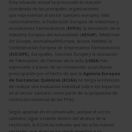
Esta situación actual ha provocado la reacción
coordinada de las principales organizaciones
que
representan al sector sanitario europeo
. Más
concretamente, la Federación Europea de Industrias y
Asociaciones Farmacéuticas (
EFPIA
), la Asociación de la
Industria Europea del Autocuidado (
AESGP
),
Medicines
for Europe
,
AnimalhealthEurope
,
Access VetMed
, la
Confederación Europea de Empresarios Farmacéuticos
(
EUCOPE
), EuropaBio,
Vaccines Europe
y la Asociación
de Fabricantes de Ciencias de la Vida (
LSMA
) han
expresado a través de un comunicado su profunda
preocupación por el hecho de que la
Agencia Europea
de Sustancias Químicas (
ECHA
)
no tenga la intención
de realizar una evaluación individual sobre los impactos
en el sector sanitario como parte de su
propuesta de
restricción universal de las PFAS
.
Según apuntan en el comunicado, aunque el sector
sanitario sigue estando dentro del alcance de la
restricción, la ECHA ha indicado que los ocho nuevos
sectores, que abarcan los medicamentos y su