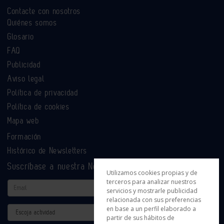
Contacte con nosotros
Quiénes somos
Glosario
FAQ
Publicidad
Aviso legal
Política de privacidad
Política de cookies
Mapa web
Formación
Histórico de Newsletters
Suscríbase a nuestra Newsletter
Utilizamos cookies propias y de
terceros para analizar nuestros
Email
servicios y mostrarle publicidad
relacionada con sus preferencias
en base a un perfil elaborado a
Actividad
partir de sus hábitos de