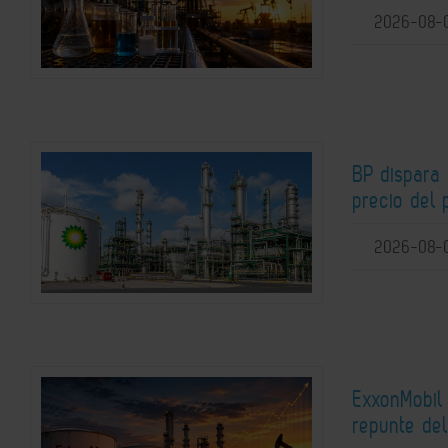
2026-08-
BP dispara 
precio del 
2026-08-
ExxonMobil 
repunte del