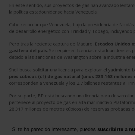
En este sentido, sus proyectos de gas han avanzado lentame
la política estadounidense hacia Venezuela.
Cabe recordar que Venezuela, bajo la presidencia de Nicolá
de desarrollo energético con Trinidad y Tobago, incluyendo
Pero tras la reciente captura de Maduro,
Estados Unidos es
gasífero del país
. Se requieren licencias estadounidenses 
debido a las sanciones de Washington sobre la industria ene
Shell busca solicitar una licencia para explotar el yacimiento
L
pies cúbicos (cf) de gas natural (unos 283.168 millones
corresponden a Venezuela y los 2,7 billones restantes a Tri
Por su parte,
BP está buscando una licencia para desarrollar
pertenece al proyecto de gas en alta mar inactivo Plataform
28.317 millones de metros cúbicos) de reservas probadas d
Si te ha parecido interesante, puedes
suscribirte a n