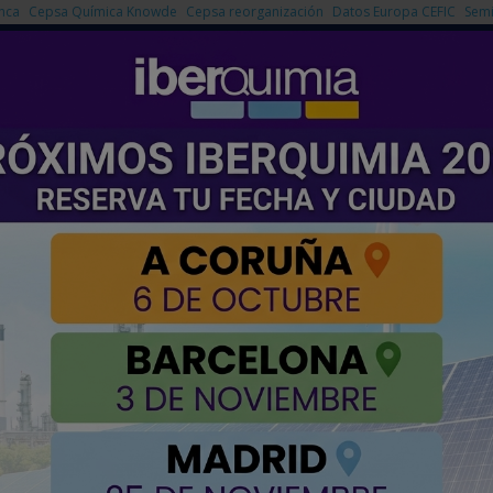
nca
Cepsa Química Knowde
Cepsa reorganización
Datos Europa CEFIC
Semi
NOTICIAS
PRODUCTOS
AGENDA
EMPRESAS PREMIUM
gas natural de yacimientos de Trinidad y Tobago y Venezuela
cencias a EEUU para