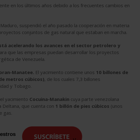
nte en los últimos años debido a los frecuentes cambios en
s Maduro, suspendió el año pasado la cooperación en materia
 proyectos conjuntos de gas natural que estaban en marcha.
tá acelerando los avances en el sector petrolero y
para que las empresas puedan desarrollar los proyectos
rgética de Venezuela.
oran-Manatee.
El yacimiento contiene unos
10 billones de
 de metros cúbicos)
, de los cuales 7,3 billones
nidad y Tobago.
 el yacimiento
Cocuina-Manakin
cuya parte venezolana
a Deltana, que cuenta con
1 billón de pies cúbicos
(unos
e gas.
uestros