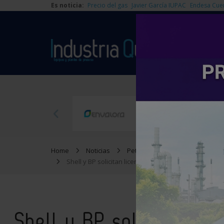
Es noticia:
Precio del gas
Javier García IUPAC
Endesa Cue
Home
Noticias
Petroquímica
Shell y BP solicitan licencias a EEUU para extraer 
Shell y BP solicitan li