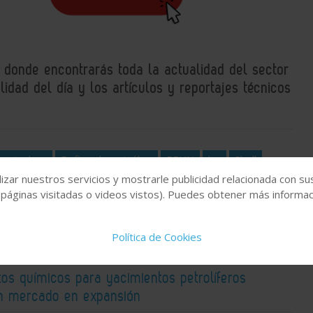
, donde encontrarás toda la actualidad del sector
idad del día y los artículos y reportajes técnicos
 petrolera
Refino de petróleo
EEUU
bp
Shell
izar nuestros servicios y mostrarle publicidad relacionada con su
 páginas visitadas o videos vistos). Puedes obtener más informaci
Política de Cookies
os químicos para yacimientos petrolíferos
n mercado en expansión