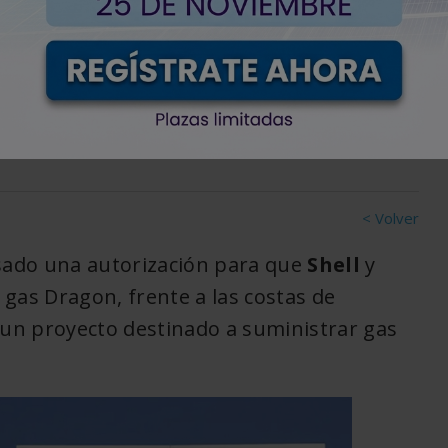
yacimientos de Trinidad
< Volver
sado una autorización para que
Shell
y
gas Dragon, frente a las costas de
 un proyecto destinado a suministrar gas