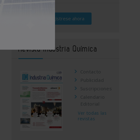
Regístrese ahora
Revista Industria Química
Contacto
Publicidad
Suscripciones
Calendario
Editorial
Ver todas las
revistas