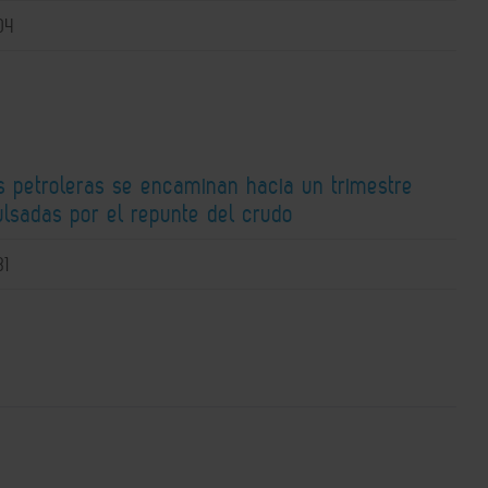
04
s petroleras se encaminan hacia un trimestre
ulsadas por el repunte del crudo
31