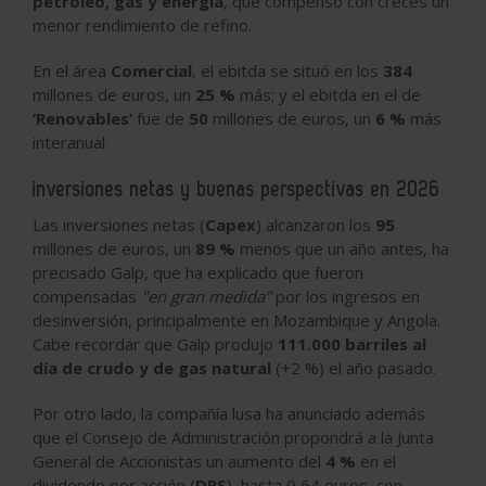
petróleo, gas y energía
, que compensó con creces un
menor rendimiento de refino.
En el área
Comercial
, el ebitda se situó en los
384
millones de euros, un
25 %
más; y el ebitda en el de
’Renovables’
fue de
50
millones de euros, un
6 %
más
interanual.
inversiones netas y buenas perspectivas en 2026
Las inversiones netas (
Capex
) alcanzaron los
95
millones de euros, un
89 %
menos que un año antes, ha
precisado Galp, que ha explicado que fueron
compensadas
"en gran medida"
por los ingresos en
desinversión, principalmente en Mozambique y Angola.
Cabe recordar que Galp produjo
111.000 barriles al
día de crudo y de gas natural
(+2 %) el año pasado.
Por otro lado, la compañía lusa ha anunciado además
que el Consejo de Administración propondrá a la Junta
General de Accionistas un aumento del
4 %
en el
dividendo por acción (
DPS
), hasta 0,64 euros, con