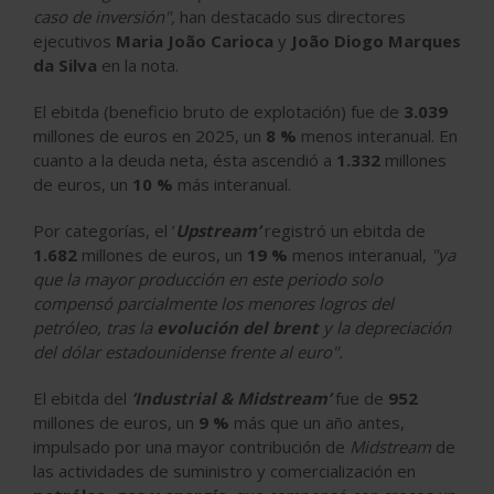
caso de inversión",
han destacado sus directores
ejecutivos
Maria João Carioca
y
João Diogo Marques
da Silva
en la nota.
El ebitda (beneficio bruto de explotación) fue de
3.039
millones de euros en 2025, un
8 %
menos interanual. En
cuanto a la deuda neta, ésta ascendió a
1.332
millones
de euros, un
10 %
más interanual.
Por categorías, el ’
Upstream’
registró un ebitda de
1.682
millones de euros, un
19 %
menos interanual,
"ya
que la mayor producción en este periodo solo
compensó parcialmente los menores logros del
petróleo, tras la
evolución del
brent
y la depreciación
del dólar estadounidense frente al euro".
El ebitda del
’Industrial & Midstream’
fue de
952
millones de euros, un
9 %
más que un año antes,
impulsado por una mayor contribución de
Midstream
de
las actividades de suministro y comercialización en