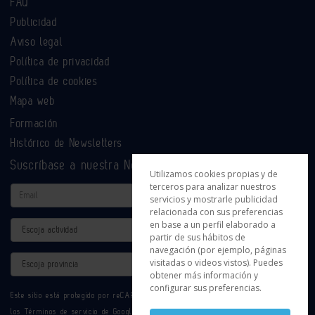
FAQ
Publicidad
Aviso legal
Política de privacidad
Política de cookies
Mapa web
Formación
Histórico de Newsletters
Suscríbase a nuestra Newsletter
Utilizamos cookies propias y de
terceros para analizar nuestros
Email
servicios y mostrarle publicidad
relacionada con sus preferencias
en base a un perfil elaborado a
Actividad
partir de sus hábitos de
navegación (por ejemplo, páginas
Provincia
visitadas o videos vistos). Puedes
obtener más información y
configurar sus preferencias.
Este sitio está protegido por reCAPTCHA y se aplican la
Política de privacidad
y
los
Términos de servicio
de Google.