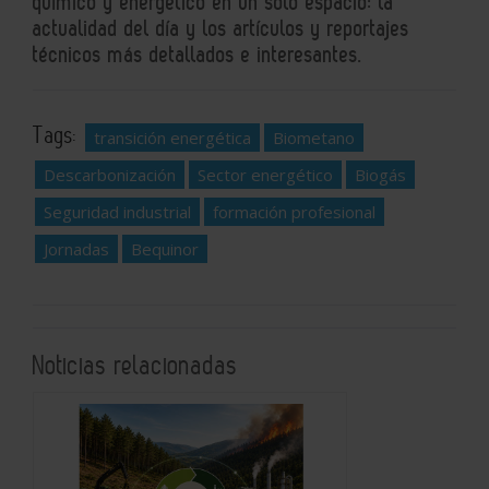
químico y energético en un solo espacio: la
actualidad del día y los artículos y reportajes
técnicos más detallados e interesantes.
Tags:
transición energética
Biometano
Descarbonización
Sector energético
Biogás
Seguridad industrial
formación profesional
Jornadas
Bequinor
Noticias relacionadas