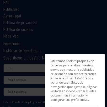
FAQ
Publicidad
Aviso legal
Política de privacidad
Política de cookies
Mapa web
Formación
Histórico de Newsletters
Suscríbase a nuestra Newsletter
Utilizamos cookies propias y de
terceros para analizar nuestros
Email
servicios y mostrarle publicidad
relacionada con sus preferencias
en base a un perfil elaborado a
Actividad
partir de sus hábitos de
navegación (por ejemplo, páginas
Provincia
visitadas o videos vistos). Puedes
obtener más información y
configurar sus preferencias.
Este sitio está protegido por reCAPTCHA y se aplican la
Política de privacidad
y