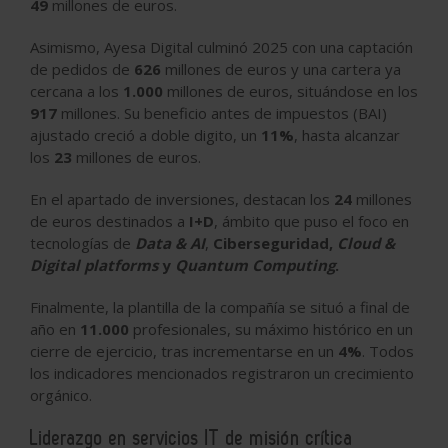
49
millones de euros.
Asimismo, Ayesa Digital culminó 2025 con una captación
de pedidos de
626
millones de euros y una cartera ya
cercana a los
1.000
millones de euros, situándose en los
917
millones. Su beneficio antes de impuestos (BAI)
ajustado creció a doble digito, un
11%
, hasta alcanzar
los
23
millones de euros.
En el apartado de inversiones, destacan los
24
millones
de euros destinados a
I+D
, ámbito que puso el foco en
tecnologías de
Data & AI
,
Ciberseguridad,
Cloud &
Digital platforms
y
Quantum Computing
.
Finalmente, la plantilla de la compañía se situó a final de
año en
11.000
profesionales, su máximo histórico en un
cierre de ejercicio, tras incrementarse en un
4%
. Todos
los indicadores mencionados registraron un crecimiento
orgánico.
Liderazgo en servicios IT de misión crítica