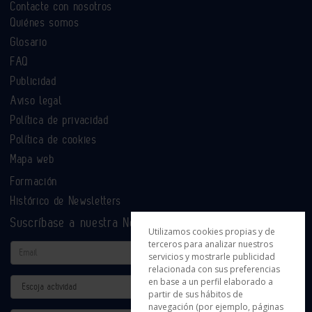
Contacte con nosotros
Quiénes somos
Glosario
FAQ
Publicidad
Aviso legal
Política de privacidad
Política de cookies
Mapa web
Formación
Histórico de Newsletters
Suscríbase a nuestra Newsletter
Utilizamos cookies propias y de
terceros para analizar nuestros
Email
servicios y mostrarle publicidad
relacionada con sus preferencias
en base a un perfil elaborado a
Actividad
partir de sus hábitos de
navegación (por ejemplo, páginas