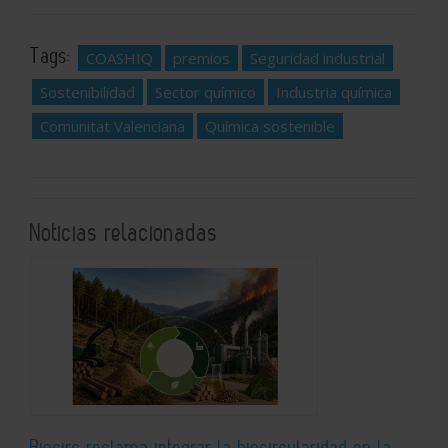
Tags:
COASHIQ
premios
Seguridad industrial
Sostenibilidad
Sector químico
Industria química
Comunitat Valenciana
Química sostenible
Noticias relacionadas
Biocirc reclama integrar la biocircularidad en la