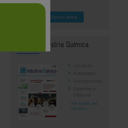
Regístrese ahora
Revista Industria Química
Contacto
Publicidad
Suscripciones
Calendario
Editorial
Ver todas las
revistas