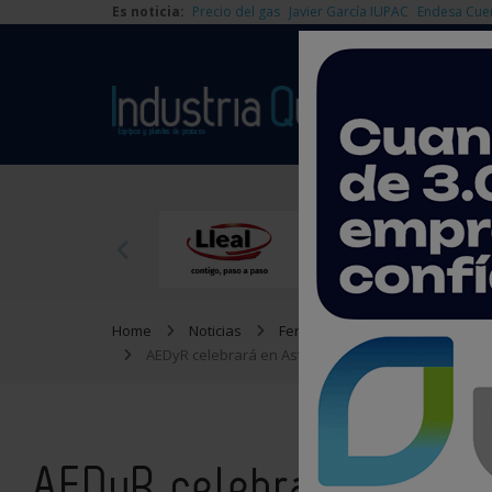
Es noticia:
Precio del gas
Javier García IUPAC
Endesa Cue
Home
Noticias
Ferias y Congresos
AEDyR celebrará en Asturias su XV Congreso Internaci
AEDyR celebrará en Ast