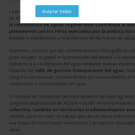
La presidenta de la Confederación Hidrográfica del Cantábrico
Aceptar todas
de AEDyR y las políticas públicas de gestión del agua. En su
la reutilización de aguas regeneradas contribuye al uso
plenamente con los retos marcados por la política eur
sequías e inundaciones y la protección de las masas de agua.
Asimismo, recordó que las confederaciones hidrográficas ce
puso en valor su papel en la promoción del ahorro y la sosten
Gobierno a la reutilización del agua mediante nuevas iniciat
creación del
sello de gestión transparente del agua.
Fina
congreso en Asturias, considerándolo un reconocimiento al 
reutilización y sostenibilidad del agua.
El concejal de Urbanismo del Ayuntamiento de Gijón agradec
congreso internacional de AEDyR e incidió en la importancia 
colectivo, también en territorios tradicionalmente aso
sentido, puso en valor el trabajo que desarrolla la Empresa
una etapa de importantes inversiones y proyectos vinculados a 
agua.