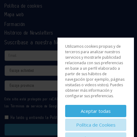
Política de cookies
Mapa web
Formación
Histórico de Newsletters
Suscríbase a nuestra Newsletter
Utilizamos cookies propias y de
terceros para analizar nuestros
Email
servicios y mostrarle publicidad
relacionada con sus preferencias
en base a un perfil elaborado a
Actividad
partir de sus hábitos de
navegación (por ejemplo, páginas
Provincia
visitadas o videos vistos). Puedes
obtener más información y
configurar sus preferencias.
Este sitio está protegido por reCAPTCHA y se aplican la
Política de privacidad
y
los
Términos de servicio
de Google.
Aceptar todas
He leído y entiendo la
Política de Privacidad
Política de Cookies
Enviar