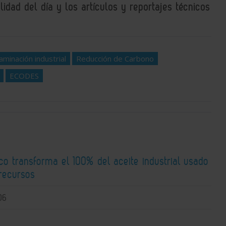
idad del día y los artículos y reportajes técnicos
aminación industrial
Reducción de Carbono
ECODES
co transforma el 100% del aceite industrial usado
recursos
06