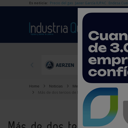
Es noticia:
Precio del gas
Javier García IUPAC
Endesa Cue
Home
Noticias
Medioambiente
Más de dos tercios de la población española quiere
Más de dos tercios de l