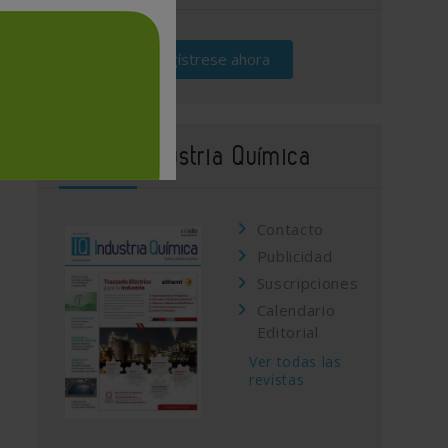
Regístrese ahora
Revista Industria Química
Contacto
Publicidad
Suscripciones
Calendario
Editorial
Ver todas las
revistas