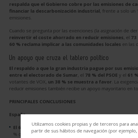
respalda que el Gobierno cobre por las emisiones de c
financiar la descarbonización industrial
, frente a solo un
emisiones.
Cuando se pregunta por las exenciones (la asignación de de
reinvertir el coste ahorrado en reducir emisiones
, el
73
60 % reclama implicar a las comunidades locales
en las d
Un apoyo que cruza el tablero político
El respaldo a que la gran industria pague por sus emisi
entre el electorado de Sumar
, el
78 % del PSOE
y el
61 %
votantes de VOX,
un 38 % se muestra a favor
. La exigenc
reducir emisiones también recibe un apoyo mayoritario en t
PRINCIPALES CONCLUSIONES
España
Utilizamos cookies propias y de terceros para anal
El 68 % apoya exigir a las industrias intensivas en e
partir de sus hábitos de navegación (por ejemplo,
% que se opone.