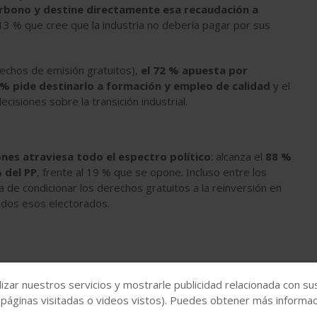
arbono y destine directamente esa recaudación a
 13 % que cree que la industria no debería pagar por sus
rechos de emisión gratuitos),
el 72 % apuesta por
 % pide destinarlo a formación y empleo de calidad
y el
ecisiones sobre la transición industrial.
ones atraviesa todo el espectro político
: alcanza el
88 %
 del PP
, frente al 19 % que se opone. Incluso entre los
ia de condicionar los derechos gratuitos a la reinversión en
odos esos electorados.
izar nuestros servicios y mostrarle publicidad relacionada con su
nergía que paguen por sus emisiones de CO₂
, frente al 17
 páginas visitadas o videos vistos). Puedes obtener más informaci