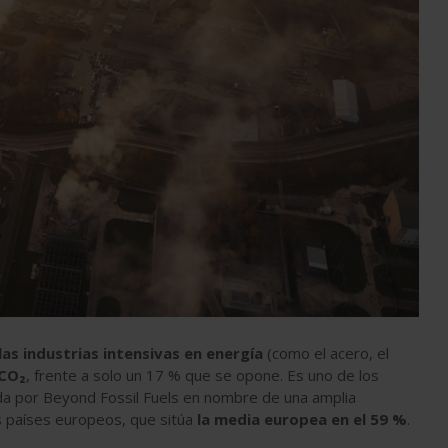
as industrias intensivas en energía
(como el acero, el
 CO₂
, frente a solo un 17 % que se opone. Es uno de los
da por Beyond Fossil Fuels en nombre de una amplia
s países europeos, que sitúa
la media europea en el 59 %
.