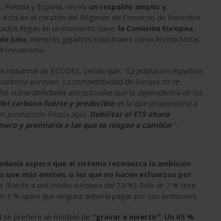
s, Polonia y España, revela
un respaldo amplio y
e está en el corazón del Régimen de Comercio de Derechos
ultados llegan en un momento clave:
la Comisión Europea
de julio
, mientras gigantes industriales como ArcelorMittal,
el mecanismo.
ón Industrial de ECODES, señala que:
"La población española
carbono europeo. La competitividad de Europa no se
las vulnerabilidades estructurales que la dependencia de los
del carbono fuerte y predecible
es lo que proporciona a
 en producción limpia aquí.
Debilitar el ETS ahora
mero y premiaría a las que se niegan a cambiar
".
dadanía espera que el sistema reconozca la ambición
s que más emiten, o las que no hacen esfuerzos por
 (frente a una media europea del 72 %). Solo un 7 % cree
n 5 % opina que ninguna debería pagar por sus emisiones.
d se prefiere un modelo de
"gravar e invertir"
.
Un 65 %