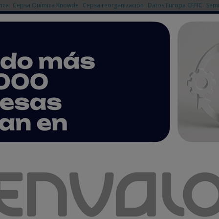
nca
Cepsa Química Knowde
Cepsa reorganización
Datos Europa CEFIC
Semi
NOTICIAS
PRODUCTOS
AGENDA
EMPRESAS PREMIUM
 que la gran industria pague por sus emisiones de CO2
a población española