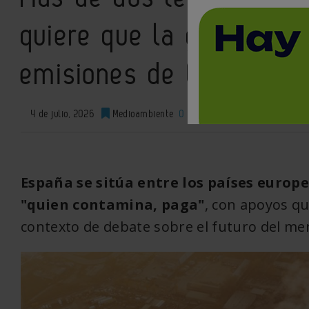
quiere que la gran indu
emisiones de CO2
4 de julio, 2026
Medioambiente
0
XML
España se sitúa entre los países europ
"quien contamina, paga"
, con apoyos qu
contexto de debate sobre el futuro del m