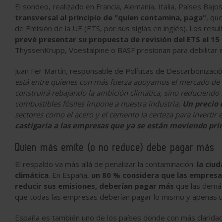
El sondeo, realizado en Francia, Alemania, Italia, Países Bajo
transversal al principio de "quien contamina, paga"
, qu
de Emisión de la UE (ETS, por sus siglas en inglés). Los res
prevé presentar su propuesta de revisión del ETS el 15 
ThyssenKrupp, Voestalpine o BASF presionan para debilitar 
Juan Fer Martín, responsable de Políticas de Descarbonizaci
está entre quienes con más fuerza apoyamos el mercado de 
construirá rebajando la ambición climática, sino reduciendo 
combustibles fósiles impone a nuestra industria.
Un precio 
sectores como el acero y el cemento la certeza para invertir
castigaría a las empresas que ya se están moviendo pri
Quien más emite (o no reduce) debe pagar más
El respaldo va más allá de penalizar la contaminación:
la ciu
climática
. En España,
un 80 % considera que las empresa
reducir sus emisiones, deberían pagar más
que las demás
que todas las empresas deberían pagar lo mismo y apenas u
España es también uno de los países donde con más clarida