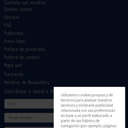
Contacte con nosotros
Quiénes somos
Glosario
FAQ
Publicidad
Aviso legal
Política de privacidad
Política de cookies
Mapa web
Formación
Histórico de Newsletters
Suscríbase a nuestra Newsletter
Utilizamos cookies propias y de
terceros para analizar nuestros
Email
servicios y mostrarle publicidad
relacionada con sus preferencias
en base a un perfil elaborado a
Actividad
partir de sus hábitos de
navegación (por ejemplo, páginas