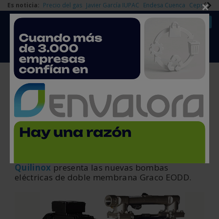
×
Es noticia:
Precio del gas
Javier García IUPAC
Endesa Cuenca
Cepsa Quí
|
Redes Sociales
Es noticia
Login empresas
Registro
Bomba de doble membrana
4 de mayo, 2017
XML
< Volver
Quilinox
presenta las nuevas bombas
eléctricas de doble membrana Graco EODD.