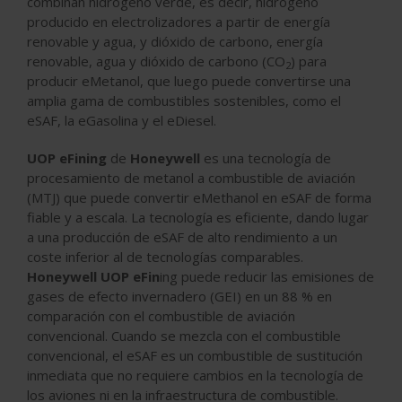
combinan hidrógeno verde, es decir, hidrógeno
producido en electrolizadores a partir de energía
renovable y agua, y dióxido de carbono, energía
renovable, agua y dióxido de carbono (CO
) para
2
producir eMetanol, que luego puede convertirse una
amplia gama de combustibles sostenibles, como el
eSAF, la eGasolina y el eDiesel.
UOP eFining
de
Honeywell
es una tecnología de
procesamiento de metanol a combustible de aviación
(MTJ) que puede convertir eMethanol en eSAF de forma
fiable y a escala. La tecnología es eficiente, dando lugar
a una producción de eSAF de alto rendimiento a un
coste inferior al de tecnologías comparables.
Honeywell UOP eFin
ing puede reducir las emisiones de
gases de efecto invernadero (GEI) en un 88 % en
comparación con el combustible de aviación
convencional. Cuando se mezcla con el combustible
convencional, el eSAF es un combustible de sustitución
inmediata que no requiere cambios en la tecnología de
los aviones ni en la infraestructura de combustible.