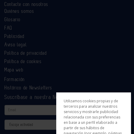
Contacte con nosotros
Quiénes somos
Glosario
FAQ
Publicidad
Aviso legal
Política de privacidad
Política de cookies
Mapa web
Formación
Histórico de Newsletters
Suscríbase a nuestra Newsletter
Utilizamos cookies propias y de
terceros para analizar nuestros
Email
servicios y mostrarle publicidad
relacionada con sus preferencias
en base a un perfil elaborado a
Actividad
partir de sus hábitos de
navegación (por ejemplo, páginas