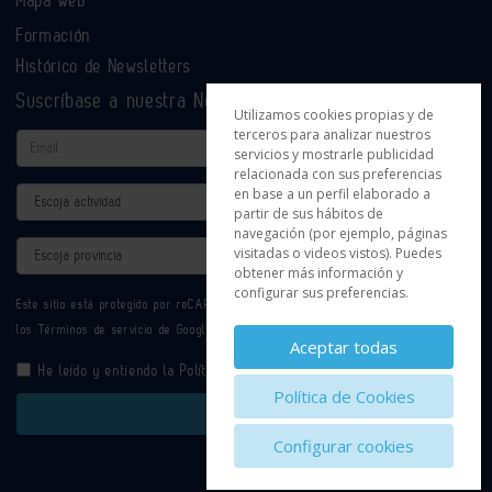
Formación
Histórico de Newsletters
Suscríbase a nuestra Newsletter
Utilizamos cookies propias y de
terceros para analizar nuestros
Email
servicios y mostrarle publicidad
relacionada con sus preferencias
en base a un perfil elaborado a
Actividad
partir de sus hábitos de
navegación (por ejemplo, páginas
Provincia
visitadas o videos vistos). Puedes
obtener más información y
configurar sus preferencias.
Este sitio está protegido por reCAPTCHA y se aplican la
Política de privacidad
y
los
Términos de servicio
de Google.
Aceptar todas
He leído y entiendo la
Política de Privacidad
Política de Cookies
Enviar
Configurar cookies