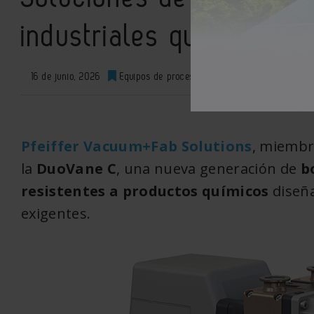
industriales químicos ex
16 de junio, 2026
Equipos de proceso
0
XML
Pfeiffer Vacuum+Fab Solutions
, miembr
la
DuoVane C
, una nueva generación de
b
resistentes a productos químicos
diseña
exigentes.