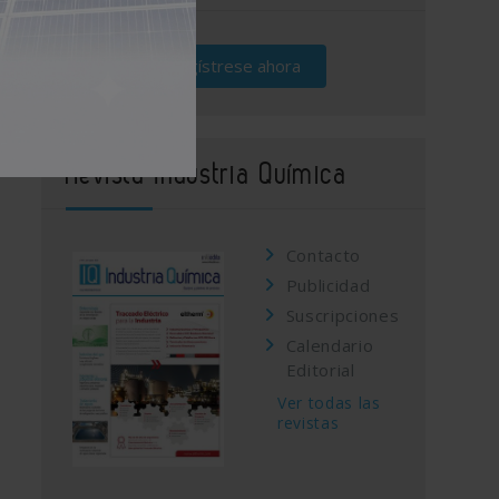
Regístrese ahora
Revista Industria Química
Contacto
Publicidad
Suscripciones
Calendario
Editorial
Ver todas las
revistas