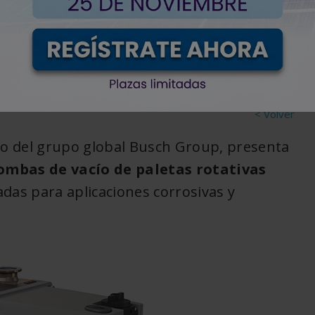
igentes
< Volver
o del grupo global Busch Group, presenta
ombas de vacío de paletas rotativas
das para aplicaciones corrosivas y