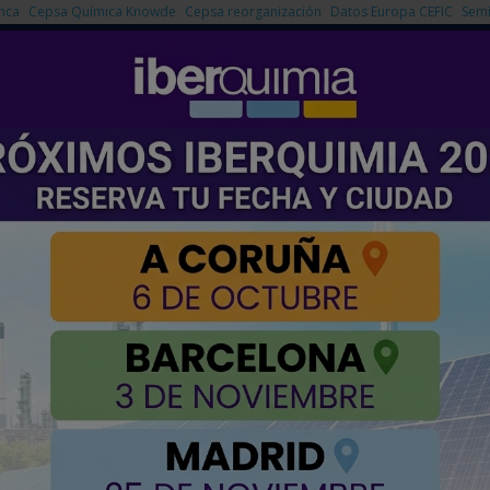
nca
Cepsa Química Knowde
Cepsa reorganización
Datos Europa CEFIC
Semi
NOTICIAS
PRODUCTOS
AGENDA
EMPRESAS PREMIUM
triales químicos exigentes
orzadas para procesos