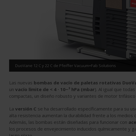
DuoVane 12 C y 22 C de Pfeiffer Vacuum+Fab Solutions
Las nuevas
bombas de vacío de paletas rotativas DuoV
un
vacío límite de < 4 · 10−³ hPa (mbar
). Al igual que toda
compactas, un diseño robusto y variantes de motor trifásic
La
versión C
se ha desarrollado específicamente para su uso
alta resistencia aumentan la durabilidad frente a los medios d
Además, las bombas están diseñadas para funcionar con
ace
los procesos de envejecimiento inducidos químicamente y ga
largo plazo.