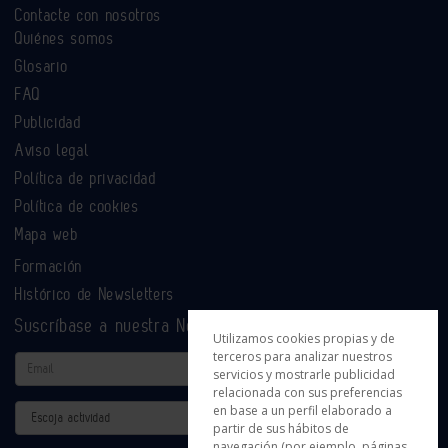
Contacte con nosotros
Quiénes somos
Glosario
FAQ
Publicidad
Aviso legal
Política de privacidad
Política de cookies
Mapa web
Formación
Histórico de Newsletters
Suscríbase a nuestra Newsletter
Utilizamos cookies propias y de
terceros para analizar nuestros
Email
servicios y mostrarle publicidad
relacionada con sus preferencias
en base a un perfil elaborado a
Actividad
partir de sus hábitos de
navegación (por ejemplo, páginas