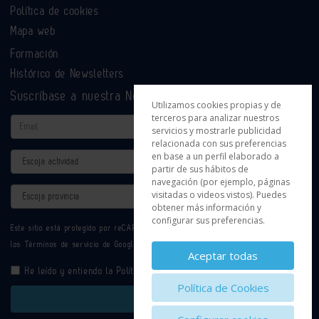
Política de cookies
Mapa web
Formación
Histórico de Newsletters
Suscríbase a nuestra Newsletter
Utilizamos cookies propias y de
terceros para analizar nuestros
Email
servicios y mostrarle publicidad
relacionada con sus preferencias
en base a un perfil elaborado a
Actividad
partir de sus hábitos de
navegación (por ejemplo, páginas
Provincia
visitadas o videos vistos). Puedes
obtener más información y
configurar sus preferencias.
Este sitio está protegido por reCAPTCHA y se aplican la
Política de privacidad
y
los
Términos de servicio
de Google.
Aceptar todas
He leído y entiendo la
Política de Privacidad
Política de Cookies
Enviar