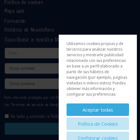
Política de cookies
Mapa web
Formación
Histórico de Newsletters
Suscríbase a nuestra Newsletter
Utilizamos cookies propias y de
terceros para analizar nuestros
Email
servicios y mostrarle publicidad
relacionada con sus preferencias
en base a un perfil elaborado a
Actividad
partir de sus hábitos de
navegación (por ejemplo, páginas
Provincia
visitadas o videos vistos). Puedes
obtener más información y
configurar sus preferencias.
Este sitio está protegido por reCAPTCHA y se aplican la
Política de privacidad
y
los
Términos de servicio
de Google.
Aceptar todas
He leído y entiendo la
Política de Privacidad
Política de Cookies
Enviar
Configurar cookies