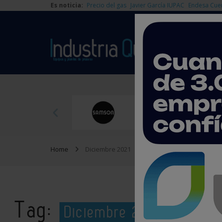
Es noticia:
Precio del gas
Javier García IUPAC
Endesa Cue
Home
Diciembre 2021
Tag:
Diciembre 2021