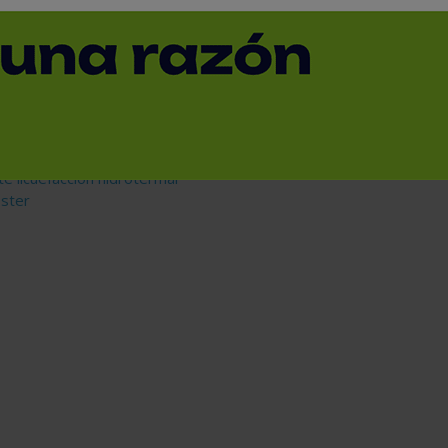
dos a diciembre 2021
e ultrasonidos
gás y H2
e licuefacción hidrotermal
oster