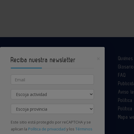
×
Quiéne
Reciba nuestra newsletter
Glosario
Industria Química es un portal de Infoedita
FAQ
Email
Publicid
Aviso l
Actividad
Contacte con nosotros
Política
Provincia
Política
Mapa w
Este sitio está protegido por reCAPTCHA y se
aplican la
Política de privacidad
y los
Términos