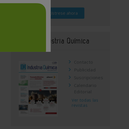
Regístrese ahora
Revista Industria Química
Contacto
Publicidad
Suscripciones
Calendario
Editorial
Ver todas las
revistas