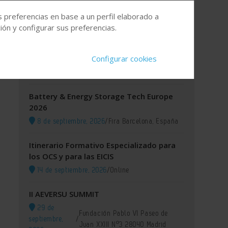
s preferencias en base a un perfil elaborado a
Agenda
ón y configurar sus preferencias.
XI GREEN IUPAC 2026
Configurar cookies
8 de septiembre, 2026
/
Lisboa (Portugal)
Battery & Energy Storage Tech Europe
2026
8 de septiembre, 2026
/
Fira Barcelona, España
Itinerario Formativo Especializado para
los OCS y para las EICIS
14 de septiembre, 2026
/
Online
II AEVERSU SUMMIT
29 de
Fundación Pablo VI Paseo de
septiembre,
/
Juan XXIII Nº3 28040 Madrid