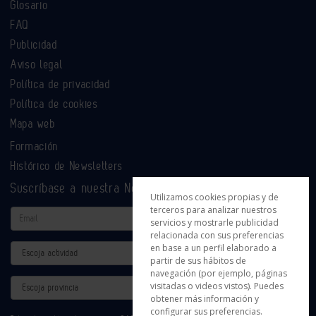
Glosario
FAQ
Publicidad
Aviso legal
Política de privacidad
Política de cookies
Mapa web
Formación
Histórico de Newsletters
Suscríbase a nuestra Newsletter
Utilizamos cookies propias y de
terceros para analizar nuestros
Email
servicios y mostrarle publicidad
relacionada con sus preferencias
en base a un perfil elaborado a
Actividad
partir de sus hábitos de
navegación (por ejemplo, páginas
Provincia
visitadas o videos vistos). Puedes
obtener más información y
configurar sus preferencias.