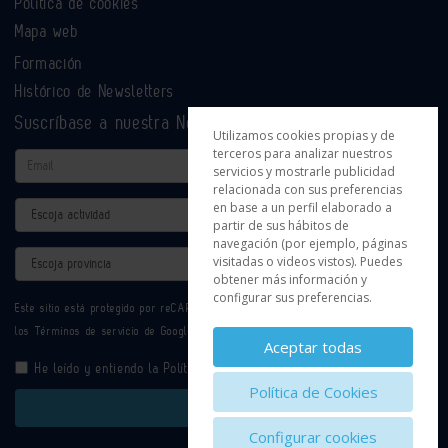
Política de cookies
Mapa web
Formación
Histórico de Newsletters
Suscríbase a nuestra Newsletter
Utilizamos cookies propias y de
terceros para analizar nuestros
Email
servicios y mostrarle publicidad
relacionada con sus preferencias
en base a un perfil elaborado a
Actividad
partir de sus hábitos de
navegación (por ejemplo, páginas
Provincia
visitadas o videos vistos). Puedes
obtener más información y
configurar sus preferencias.
Este sitio está protegido por reCAPTCHA y se aplican la
Política de privacidad
y
los
Términos de servicio
de Google.
Aceptar todas
He leído y entiendo la
Política de Privacidad
Política de Cookies
Enviar
Configurar cookies