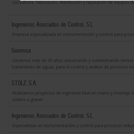
consultoría, fabricación, distribución y reparación de equipos d
Ingenieros Asociados de Control, S.L.
Empresa especializada en instrumentación y control para proce
Guemisa
Llevamos más de 30 años asesorando y suministrando sensores
tratamiento de aguas, para el control y análisis de procesos in
STOLZ, S.A.
Realizamos proyectos de ingeniería llave en mano y montaje de
sólidos a granel.
Ingenieros Asociados de Control, S.L.
Especialistas en instrumentación y control para procesos indust