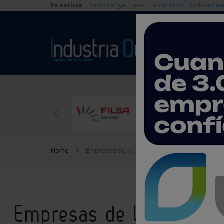
Es noticia:
Precio del gas
Javier García IUPAC
Endesa Cue
Home
Empresas de la Industria Química
Empresas de la Industri