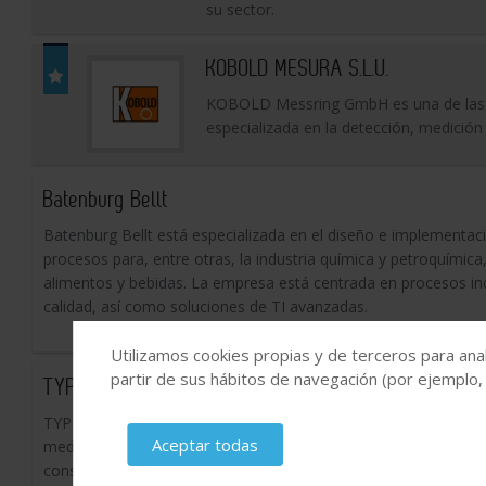
su sector.
KOBOLD MESURA S.L.U.
KOBOLD Messring GmbH es una de las p
especializada en la detección, medición 
Batenburg Bellt
Batenburg Bellt está especializada en el diseño e implementac
procesos para, entre otras, la industria química y petroquímica,
alimentos y bebidas. La empresa está centrada en procesos ind
calidad, así como soluciones de TI avanzadas.
Utilizamos cookies propias y de terceros para anal
partir de sus hábitos de navegación (por ejemplo,
TYP MEDICIONES S.L.
TYP Mediciones, Técnicas y Proyectos de medición es una empre
Aceptar todas
medidas y la metrología. En TYP Mediciones nuestro objetivo es 
conseguir equipos de medición y análisis que se adapten a las