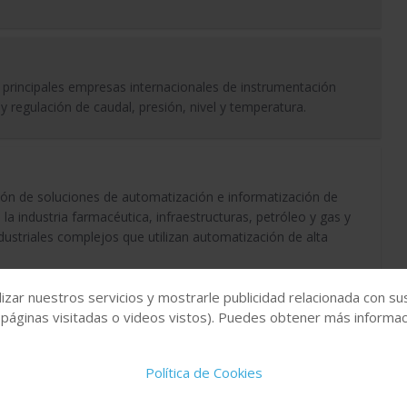
rincipales empresas internacionales de instrumentación
y regulación de caudal, presión, nivel y temperatura.
ión de soluciones de automatización e informatización de
 la industria farmacéutica, infraestructuras, petróleo y gas y
ustriales complejos que utilizan automatización de alta
izar nuestros servicios y mostrarle publicidad relacionada con su
 páginas visitadas o videos vistos). Puedes obtener más informaci
sa internacional de servicios dirigida al campo de las
Política de Cookies
la calidad ofreciendo a nuestros clientes la posibilidad de
 necesidades particulares ya que nos dedicamos a la