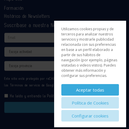
Formación
Histórico de Newsletters
Suscríbase a nuestra Newsletter
Utilizamos cookies propias y de
terceros para analizar nuestros
Email
servicios y mostrarle publicidad
relacionada con sus preferencias
en base a un perfil elaborado a
Actividad
partir de sus hábitos de
navegación (por ejemplo, páginas
Provincia
visitadas o videos vistos). Puedes
obtener más información y
configurar sus preferencias.
Este sitio está protegido por reCAPTCHA y se aplican la
Política de privacidad
y
los
Términos de servicio
de Google.
Aceptar todas
He leído y entiendo la
Política de Privacidad
Política de Cookies
Enviar
Configurar cookies