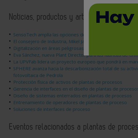
Noticias, productos y artículos relaciona
SensoTech amplía las opciones de monitorización para lo
El consejero de Industria, Mikel Jauregi, visita la planta de 
Digitalización en áreas peligrosas
Eva Sánchez, nueva Plant Director para las fábricas de Uni
La UPVFab lidera un proyecto europeo que pondrá en marcha
SPHERE avanza hacia la descarbonización total de su activi
fotovoltaica de Pedrola
Protección física de activos de plantas de procesos
Gerencia de interfaces en el diseño de plantas de proceso
Diseño de sistemas enterrados en plantas de procesos
Entrenamiento de operadores de plantas de proceso
Soluciones de interfaces de proceso
Eventos relacionados a plantas de proce