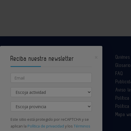
×
Quiéne
Reciba nuestra newsletter
Glosario
Industria Química es un portal de Infoedita
FAQ
Email
Publicid
Aviso l
Actividad
Contacte con nosotros
Política
Provincia
Política
Mapa w
Este sitio está protegido por reCAPTCHA y se
aplican la
Política de privacidad
y los
Términos