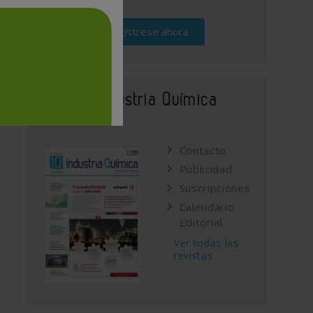
Regístrese ahora
Revista Industria Química
Contacto
Publicidad
Suscripciones
Calendario
Editorial
Ver todas las
revistas