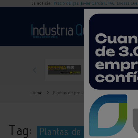
Es noticia:
Precio del gas
Javier García IUPAC
Endesa Cue
Home
Plantas de proceso
Tag:
Plantas de proceso