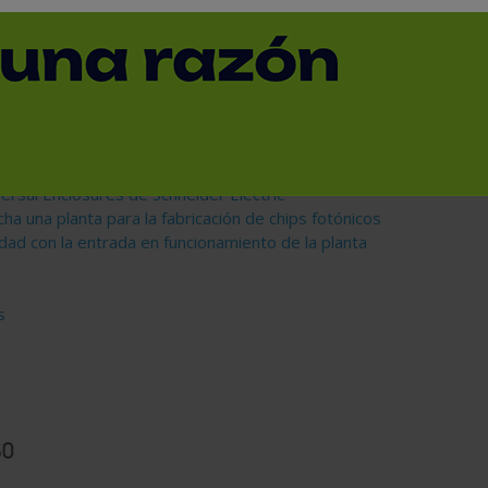
dos a plantas de proceso
s procesos de decapado
Schaeffler en Elgoibar, pionera en digitalización industrial
versal Enclosures de Schneider Electric
 una planta para la fabricación de chips fotónicos
dad con la entrada en funcionamiento de la planta
s
so