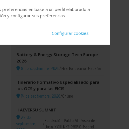
s preferencias en base a un perfil elaborado a
Agenda
ón y configurar sus preferencias.
XI GREEN IUPAC 2026
Configurar cookies
8 de septiembre, 2026
/
Lisboa (Portugal)
Battery & Energy Storage Tech Europe
2026
8 de septiembre, 2026
/
Fira Barcelona, España
Itinerario Formativo Especializado para
los OCS y para las EICIS
14 de septiembre, 2026
/
Online
II AEVERSU SUMMIT
29 de
Fundación Pablo VI Paseo de
septiembre,
/
Juan XXIII Nº3 28040 Madrid