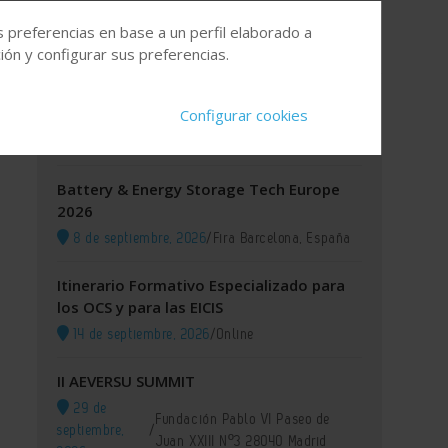
s preferencias en base a un perfil elaborado a
Agenda
ón y configurar sus preferencias.
XI GREEN IUPAC 2026
Configurar cookies
8 de septiembre, 2026
/
Lisboa (Portugal)
Battery & Energy Storage Tech Europe
2026
8 de septiembre, 2026
/
Fira Barcelona, España
Itinerario Formativo Especializado para
los OCS y para las EICIS
14 de septiembre, 2026
/
Online
II AEVERSU SUMMIT
29 de
Fundación Pablo VI Paseo de
septiembre,
/
Juan XXIII Nº3 28040 Madrid