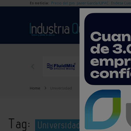
Es noticia:
Precio del gas
Javier García IUPAC
Endesa Cue
Home
Universidad
Tag:
Universidad