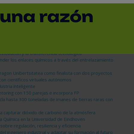
dos a universidad
 una nueva generación de especialistas
ión industrial y busca una nueva generación de talento
izar la gestión industrial con IA
innovación y la transferencia tecnológica
nder los enlaces químicos a través del entrelazamiento
agon Unibertsitatea como finalista con dos proyectos
a con científicos virtuales autónomos
ustria inteligente
toring con 150 parejas e incorpora FP
cla hasta 300 toneladas de imanes de tierras raras con
ra capturar dióxido de carbono de la atmósfera
ía Química en la Universidad de Eindhoven
sobre regulación, resiliencia y eficiencia
el ingeniero industrial y adaptar su formación al futuro