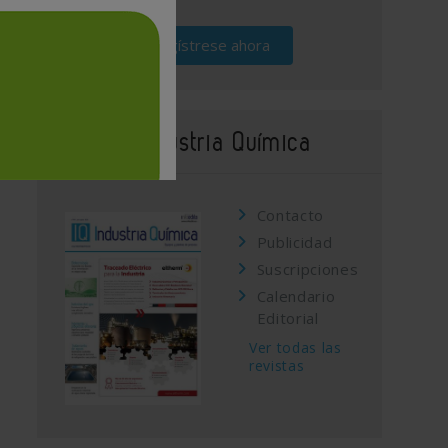
Regístrese ahora
Revista Industria Química
Contacto
Publicidad
Suscripciones
Calendario
Editorial
Ver todas las
revistas