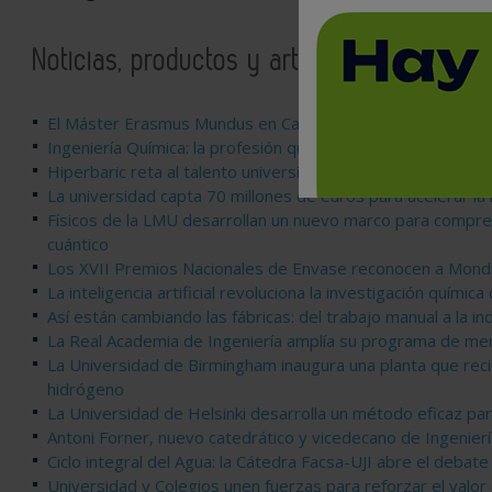
Noticias, productos y artículos relaciona
El Máster Erasmus Mundus en Catálisis Sostenible impulsa
Ingeniería Química: la profesión que impulsa la transformac
Hiperbaric reta al talento universitario internacional a optim
La universidad capta 70 millones de euros para acelerar la 
Físicos de la LMU desarrollan un nuevo marco para compre
cuántico
Los XVII Premios Nacionales de Envase reconocen a Mondr
La inteligencia artificial revoluciona la investigación químic
Así están cambiando las fábricas: del trabajo manual a la ind
La Real Academia de Ingeniería amplía su programa de men
La Universidad de Birmingham inaugura una planta que reci
hidrógeno
La Universidad de Helsinki desarrolla un método eficaz pa
Antoni Forner, nuevo catedrático y vicedecano de Ingenier
Ciclo integral del Agua: la Cátedra Facsa-UJI abre el debate 
Universidad y Colegios unen fuerzas para reforzar el valor d