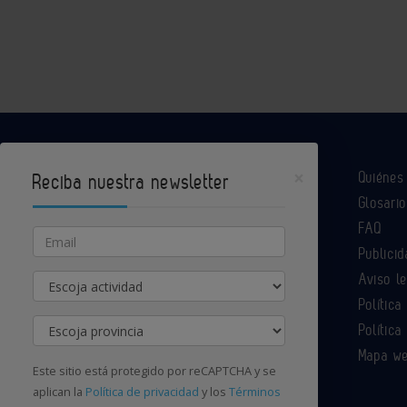
×
Quiéne
Reciba nuestra newsletter
Glosario
Industria Química es un portal de Infoedita
FAQ
Email
Publicid
Aviso l
Actividad
Contacte con nosotros
Política
Provincia
Política
Mapa w
Este sitio está protegido por reCAPTCHA y se
aplican la
Política de privacidad
y los
Términos