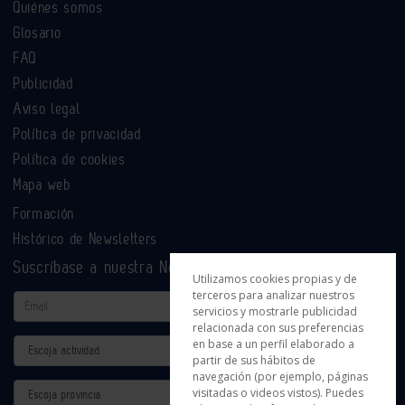
Quiénes somos
Glosario
FAQ
Publicidad
Aviso legal
Política de privacidad
Política de cookies
Mapa web
Formación
Histórico de Newsletters
Suscríbase a nuestra Newsletter
Utilizamos cookies propias y de
terceros para analizar nuestros
Email
servicios y mostrarle publicidad
relacionada con sus preferencias
en base a un perfil elaborado a
Actividad
partir de sus hábitos de
navegación (por ejemplo, páginas
Provincia
visitadas o videos vistos). Puedes