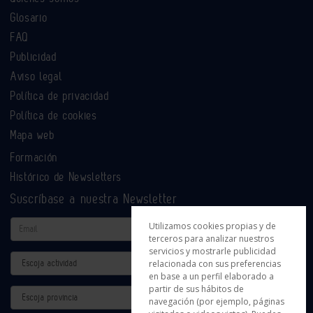
Glosario
FAQ
Publicidad
Aviso legal
Política de privacidad
Política de cookies
Mapa web
Formación
Histórico de Newsletters
Suscríbase a nuestra Newsletter
Email
Utilizamos cookies propias y de
terceros para analizar nuestros
servicios y mostrarle publicidad
Actividad
relacionada con sus preferencias
en base a un perfil elaborado a
partir de sus hábitos de
Provincia
navegación (por ejemplo, páginas