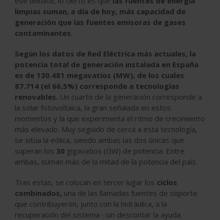
ese debate, lo cierto es que
las fuentes de energía
limpias suman, a día de hoy, más capacidad de
generación que las fuentes emisoras de gases
contaminantes.
Según los datos de Red Eléctrica más actuales, la
potencia total de generación instalada en España
es de 130.481 megavatios (MW), de los cuales
87.714 (el 66,5%) corresponde a tecnologías
renovables.
Un cuarto de la generación corresponde a
la
solar fotovoltaica
, la gran señalada en estos
momentos y la que experimenta el ritmo de crecimiento
más elevado. Muy seguido de cerca a esta tecnología,
se sitúa la
eólica
, siendo ambas las dos únicas que
superan los
30
gigavatios (GW) de potencia. Entre
ambas, suman más de la mitad de la potencia del país.
Tras estas, se colocan en tercer lugar los
ciclos
combinados,
una de las llamadas fuentes de soporte
que contribuyeron, junto con la hidráulica, a la
recuperación del sistema –sin descontar la ayuda