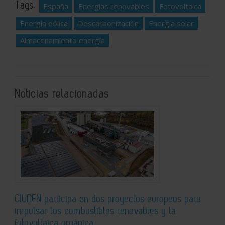
Tags:
España
Energías renovables
Fotovoltaica
Energía eólica
Descarbonización
Energía solar
Almacenamiento energía
Noticias relacionadas
CIUDEN participa en dos proyectos europeos para
impulsar los combustibles renovables y la
fotovoltaica orgánica