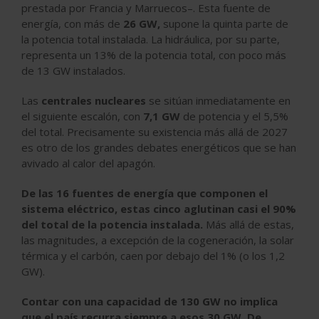
prestada por Francia y Marruecos–. Esta fuente de
energía, con más de
26 GW,
supone la quinta parte de
la potencia total instalada. La
hidráulica
, por su parte,
representa un 13% de la potencia total, con poco más
de 13 GW instalados.
Las
centrales nucleares
se sitúan inmediatamente en
el siguiente escalón, con
7,1 GW
de potencia y el 5,5%
del total. Precisamente su existencia más allá de 2027
es otro de los grandes debates energéticos que se han
avivado al calor del apagón.
De las 16 fuentes de energía que componen el
sistema eléctrico, estas cinco aglutinan casi el 90%
del total de la potencia instalada.
Más allá de estas,
las magnitudes, a excepción de la cogeneración, la solar
térmica y el carbón, caen por debajo del 1% (o los 1,2
GW).
Contar con una capacidad de 130 GW no implica
que el país recurra siempre a esos 30 GW. De