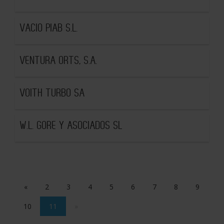
VACIO PIAB S.L.
VENTURA ORTS, S.A.
VOITH TURBO SA
W.L. GORE Y ASOCIADOS SL
«
2
3
4
5
6
7
8
9
10
11
»