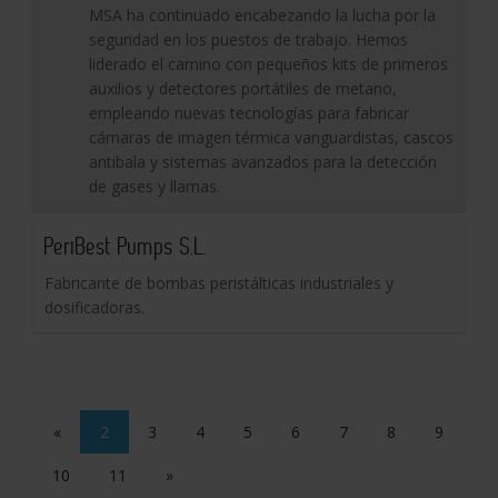
MSA ha continuado encabezando la lucha por la
seguridad en los puestos de trabajo. Hemos
liderado el camino con pequeños kits de primeros
auxilios y detectores portátiles de metano,
empleando nuevas tecnologías para fabricar
cámaras de imagen térmica vanguardistas, cascos
antibala y sistemas avanzados para la detección
de gases y llamas.
PeriBest Pumps S.L.
Fabricante de bombas peristálticas industriales y
dosificadoras.
«
2
3
4
5
6
7
8
9
10
11
»