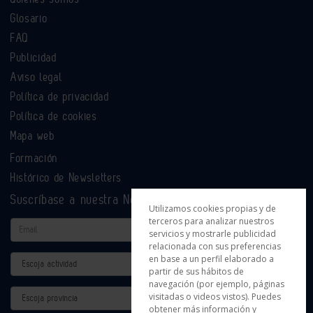
Glosario
FAQ
Publicidad
Aviso legal
Política de privacidad
Política de cookies
Mapa web
Formación
Histórico de Newsletters
Suscríbase a nuestra Newsletter
Utilizamos cookies propias y de
terceros para analizar nuestros
Email
servicios y mostrarle publicidad
relacionada con sus preferencias
en base a un perfil elaborado a
Actividad
partir de sus hábitos de
navegación (por ejemplo, páginas
Provincia
visitadas o videos vistos). Puedes
obtener más información y