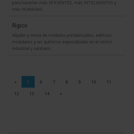
para hacerlas más EFICIENTES, más INTELIGENTES y
más HUMANAS.
Algeco
Alquiler y venta de módulos prefabricados, edificios
modulares y wc químicos especializado en el sector
industrial y sanitario.
«
5
6
7
8
9
10
11
12
13
14
»