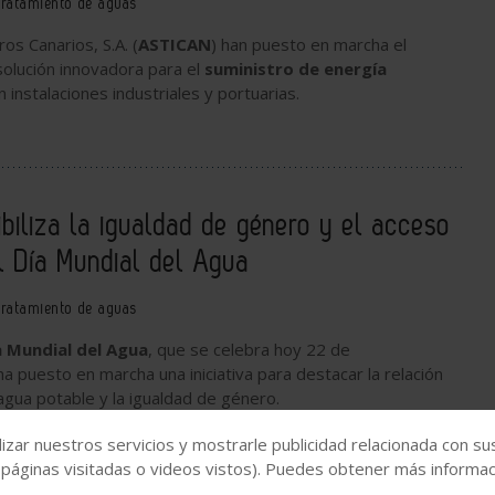
ratamiento de aguas
ros Canarios, S.A. (
ASTICAN
) han puesto en marcha el
solución innovadora para el
suministro de energía
 instalaciones industriales y portuarias.
biliza la igualdad de género y el acceso
l Día Mundial del Agua
ratamiento de aguas
a Mundial del Agua
, que se celebra hoy 22 de
ha puesto en marcha una iniciativa para destacar la relación
 agua potable y la
igualdad de género
.
izar nuestros servicios y mostrarle publicidad relacionada con su
 páginas visitadas o videos vistos). Puedes obtener más informaci