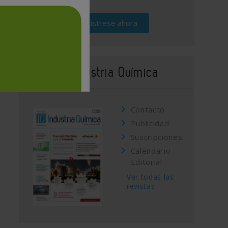
Regístrese ahora
Revista Industria Química
Contacto
Publicidad
Suscripciones
Calendario
Editorial
Ver todas las
revistas