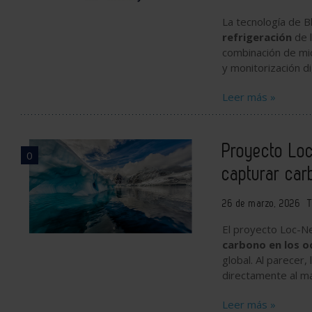
La tecnología de B
refrigeración
de l
combinación de mic
y monitorización dig
Leer más »
Proyecto Loc
0
capturar car
26 de marzo, 2026
T
El proyecto
Loc-N
carbono en los 
global. Al parecer,
directamente al ma
Leer más »