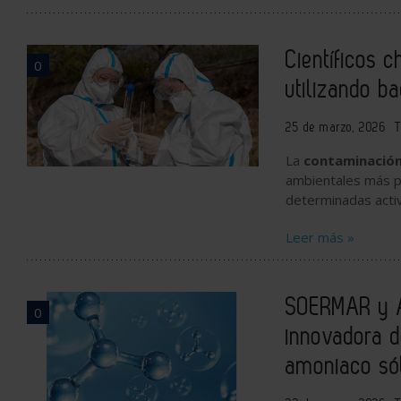
Científicos 
0
utilizando ba
25 de marzo, 2026
T
La
contaminación
ambientales más pe
determinadas
acti
Leer más »
SOERMAR y A
0
innovadora d
amoniaco só