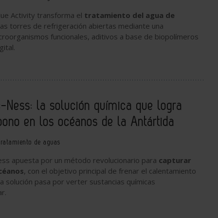
lue Activity transforma el
tratamiento del agua de
as torres de refrigeración abiertas mediante una
roorganismos funcionales, aditivos a base de biopolímeros
ital.
-Ness: la solución química que logra
bono en los océanos de la Antártida
ratamiento de aguas
ess
apuesta por un método revolucionario para
capturar
océanos
, con el objetivo principal de frenar el calentamiento
 la solución pasa por verter sustancias químicas
r.