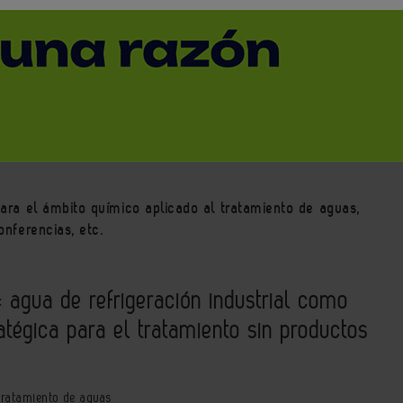
l
Ingenierías
Petroquímica
Energía
to
Empresas
Tratamiento de aguas
ara el ámbito químico aplicado al tratamiento de aguas,
onferencias, etc.
y: agua de refrigeración industrial como
atégica para el tratamiento sin productos
ratamiento de aguas