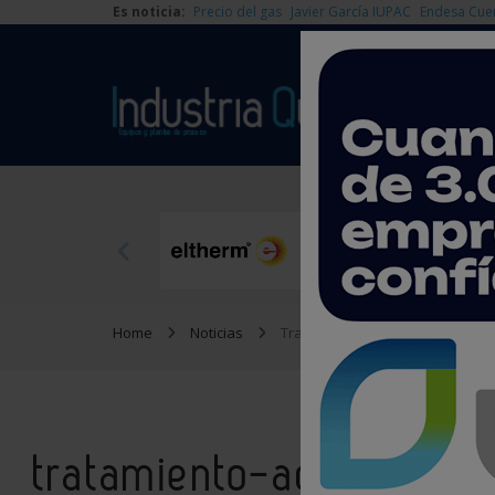
Es noticia:
Precio del gas
Javier García IUPAC
Endesa Cue
Home
Noticias
Tratamiento de aguas
tratamiento-aguas