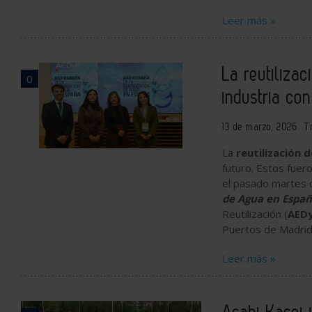
Leer más »
La reutiliza
0
industria con
13 de marzo, 2026
T
La
reutilización 
futuro. Estos fuer
el pasado martes 
de Agua en Españ
Reutilización (
AED
Puertos de Madri
Leer más »